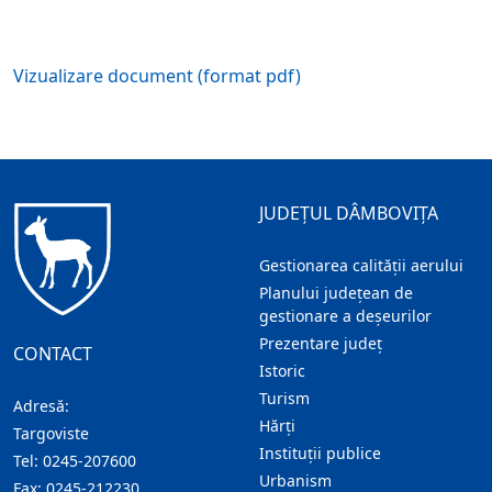
Vizualizare document (format pdf)
JUDEȚUL DÂMBOVIȚA
Gestionarea calității aerului
Planului județean de
gestionare a deșeurilor
Prezentare judeţ
CONTACT
Istoric
Turism
Adresă:
Hărţi
Targoviste
Instituţii publice
Tel:
0245-207600
Urbanism
Fax:
0245-212230