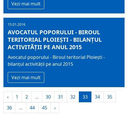
Vezi mai mult
15.01.2016
AVOCATUL POPORULUI - BIROUL
TERITORIAL PLOIEȘTI - BILANȚUL
ACTIVITĂȚII PE ANUL 2015
Avocatul poporului - Biroul teritorial Ploiești -
bilanțul activității pe anul 2015
Vezi mai mult
‹
1
2
...
30
31
32
33
34
35
36
...
44
45
›