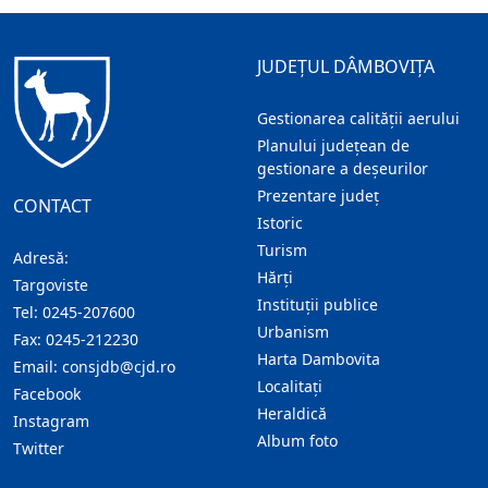
JUDEȚUL DÂMBOVIȚA
Gestionarea calității aerului
Planului județean de
gestionare a deșeurilor
Prezentare judeţ
CONTACT
Istoric
Turism
Adresă:
Hărţi
Targoviste
Instituţii publice
Tel:
0245-207600
Urbanism
Fax:
0245-212230
Harta Dambovita
Email:
consjdb@cjd.ro
Localitaţi
Facebook
Heraldică
Instagram
Album foto
Twitter