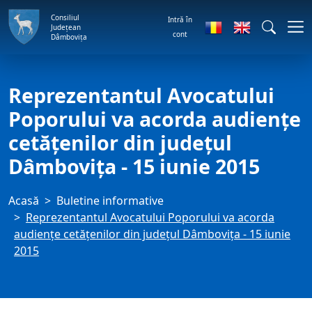
Consiliul
Intră în
Județean
cont
Dâmbovița
Reprezentantul Avocatului
Poporului va acorda audiențe
cetățenilor din județul
Dâmbovița - 15 iunie 2015
Acasă
Buletine informative
Reprezentantul Avocatului Poporului va acorda
audiențe cetățenilor din județul Dâmbovița - 15 iunie
2015