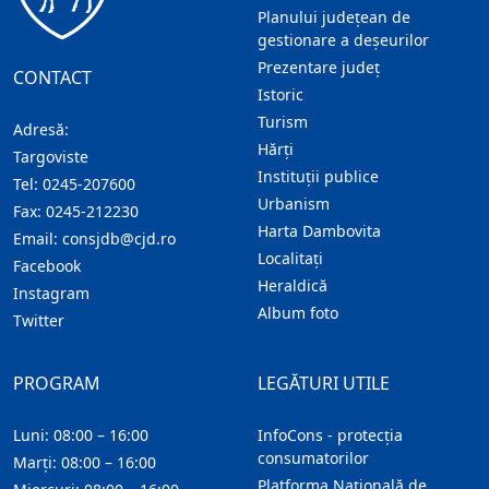
Planului județean de
gestionare a deșeurilor
Prezentare judeţ
CONTACT
Istoric
Turism
Adresă:
Hărţi
Targoviste
Instituţii publice
Tel:
0245-207600
Urbanism
Fax:
0245-212230
Harta Dambovita
Email:
consjdb@cjd.ro
Localitaţi
Facebook
Heraldică
Instagram
Album foto
Twitter
PROGRAM
LEGĂTURI UTILE
Luni: 08:00 – 16:00
InfoCons - protecția
consumatorilor
Marți: 08:00 – 16:00
Platforma Națională de