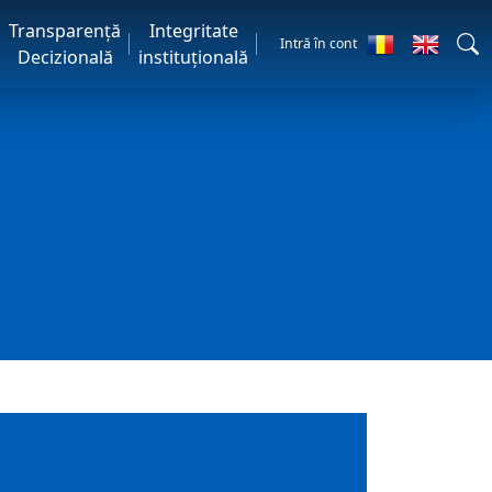
Transparență
Integritate
Intră în cont
Decizională
instituțională