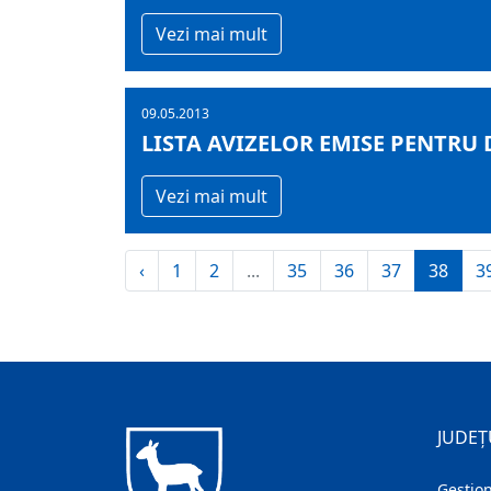
Vezi mai mult
09.05.2013
LISTA AVIZELOR EMISE PENTRU D
Vezi mai mult
‹
1
2
...
35
36
37
38
3
JUDEȚ
Gestion