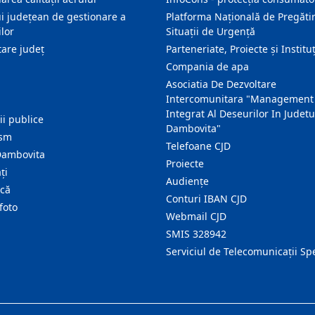
i județean de gestionare a
Platforma Națională de Pregătir
lor
Situații de Urgență
are judeţ
Parteneriate, Proiecte și Instituț
Compania de apa
Asociatia De Dezvoltare
Intercomunitara "Management
Integrat Al Deseurilor In Judetu
ţii publice
Dambovita"
ism
Telefoane CJD
Dambovita
Proiecte
ţi
Audienţe
ică
Conturi IBAN CJD
foto
Webmail CJD
SMIS 328942
Serviciul de Telecomunicații Sp