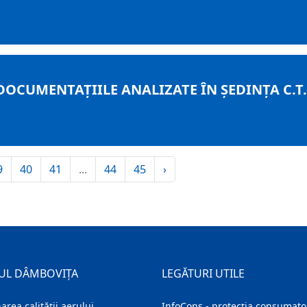
OCUMENTAȚIILE ANALIZATE ÎN ȘEDINȚA C.T.A.
9
40
41
...
44
45
›
UL DÂMBOVIȚA
LEGĂTURI UTILE
area calității aerului
InfoCons - protecția consumator