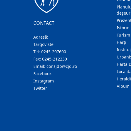
Planulu
deșeuri
Prezent
CONTACT
Istoric
Turism
Adresă:
Hărţi
Targoviste
Institu
Tel:
0245-207600
Urban
Fax:
0245-212230
Harta 
Email:
consjdb@cjd.ro
Localita
Facebook
Herald
Instagram
Album 
Twitter