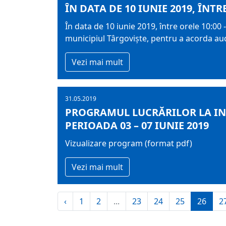
ÎN DATA DE 10 IUNIE 2019, ÎNT
În data de 10 iunie 2019, între orele 10:00 -
municipiul Târgovişte, pentru a acorda aud
Vezi mai mult
31.05.2019
PROGRAMUL LUCRĂRILOR LA IN
PERIOADA 03 – 07 IUNIE 2019
Vizualizare program (format pdf)
Vezi mai mult
‹
1
2
...
23
24
25
26
2