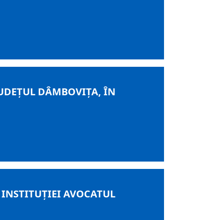
UDEȚUL DÂMBOVIȚA, ÎN
L INSTITUŢIEI AVOCATUL