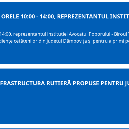
RE ORELE 10:00 - 14:00, REPREZENTANTUL INS
 14:00, reprezentantul instituţiei Avocatul Poporului - Biroul T
enţe cetăţenilor din judeţul Dâmboviţa şi pentru a primi pet
FRASTRUCTURA RUTIERĂ PROPUSE PENTRU J