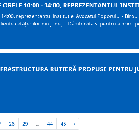
RE ORELE 10:00 - 14:00, REPREZENTANTUL IN
 14:00, reprezentantul instituţiei Avocatul Poporului - Biroul T
ienţe cetăţenilor din judeţul Dâmboviţa şi pentru a primi pe
FRASTRUCTURA RUTIERĂ PROPUSE PENTRU J
7
28
29
...
44
45
›