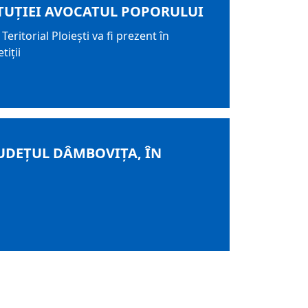
STITUŢIEI AVOCATUL POPORULUI
eritorial Ploieşti va fi prezent în
tiţii
UDEȚUL DÂMBOVIȚA, ÎN