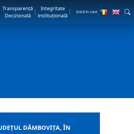
Transparență
Integritate
Intră în cont
Decizională
instituțională
UDEȚUL DÂMBOVIȚA, ÎN