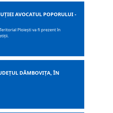
TITUŢIEI AVOCATUL POPORULUI -
eritorial Ploieşti va fi prezent în
iţii.
UDEȚUL DÂMBOVIȚA, ÎN