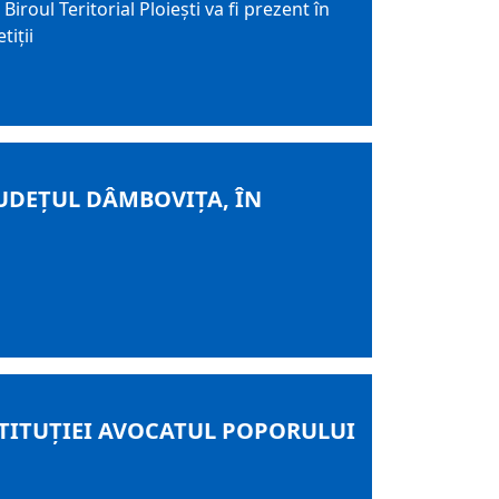
iroul Teritorial Ploieşti va fi prezent în
tiţii
UDEȚUL DÂMBOVIȚA, ÎN
INSTITUŢIEI AVOCATUL POPORULUI