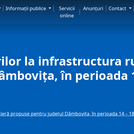
Informaţii publice
Servicii
Anunţuri
Contact
online
ilor la infrastructura 
âmbovița, în perioada 
utieră propuse pentru județul Dâmbovița, în perioada 14 – 