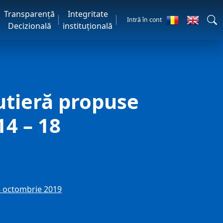
Transparență
Integritate
Intră în cont
Decizională
instituțională
rutieră propuse
14 – 18
18 octombrie 2019