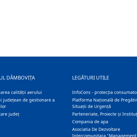
UL DÂMBOVIȚA
LEGĂTURI UTILE
area calității aerului
InfoCons - protecția consumator
i județean de gestionare a
Platforma Națională de Pregătir
lor
Situații de Urgență
are judeţ
Parteneriate, Proiecte și Instituț
Compania de apa
Asociatia De Dezvoltare
Intercomunitara "Management