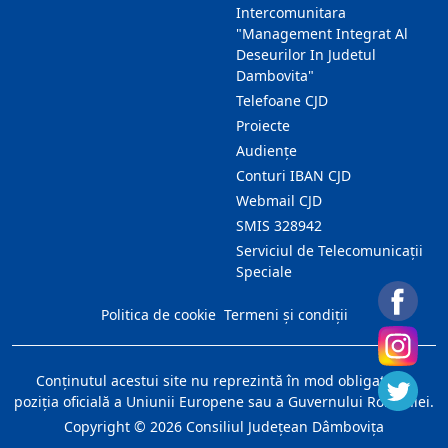
Intercomunitara
"Management Integrat Al
Deseurilor In Judetul
Dambovita"
Telefoane CJD
Proiecte
Audienţe
Conturi IBAN CJD
Webmail CJD
SMIS 328942
Serviciul de Telecomunicații
Speciale
Politica de cookie
Termeni și condiții
Conţinutul acestui site nu reprezintă în mod obligatoriu
poziţia oficială a Uniunii Europene sau a Guvernului României.
Copyright ©
2026
Consiliul Judeţean Dâmboviţa