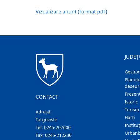
Vizualizare anunt (format pdf)
JUDEȚ
Gestion
Planulu
deșeuri
Prezent
CONTACT
Istoric
Turism
Adresă:
Hărţi
Targoviste
Institu
Tel:
0245-207600
Urban
Fax:
0245-212230