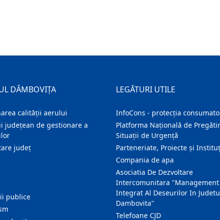
UL DÂMBOVIȚA
LEGĂTURI UTILE
area calității aerului
InfoCons - protecția consumator
i județean de gestionare a
Platforma Națională de Pregătir
lor
Situații de Urgență
are judeţ
Parteneriate, Proiecte și Instituț
Compania de apa
Asociatia De Dezvoltare
Intercomunitara "Management
Integrat Al Deseurilor In Judetu
ţii publice
Dambovita"
ism
Telefoane CJD