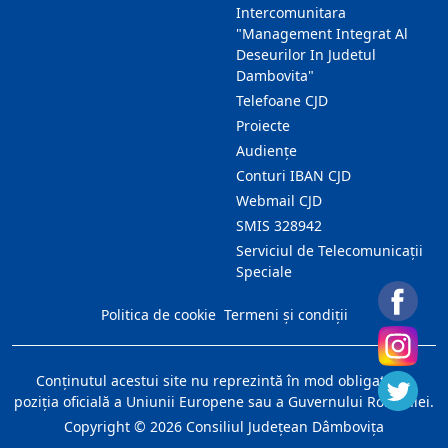
Intercomunitara
"Management Integrat Al
Deseurilor In Judetul
Dambovita"
Telefoane CJD
Proiecte
Audienţe
Conturi IBAN CJD
Webmail CJD
SMIS 328942
Serviciul de Telecomunicații
Speciale
Politica de cookie
Termeni și condiții
Conţinutul acestui site nu reprezintă în mod obligatoriu
poziţia oficială a Uniunii Europene sau a Guvernului României.
Copyright ©
2026
Consiliul Judeţean Dâmboviţa