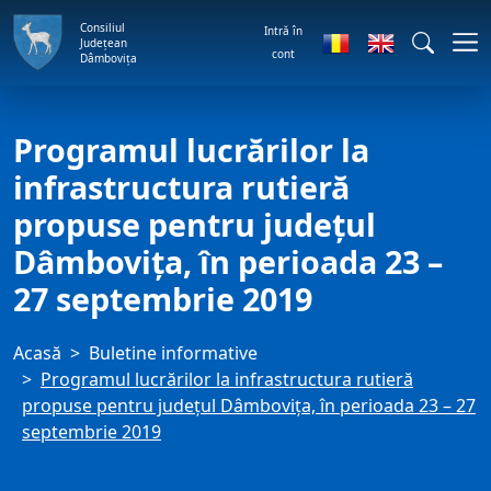
Consiliul
Intră în
Județean
cont
Dâmbovița
Programul lucrărilor la
infrastructura rutieră
propuse pentru județul
Dâmbovița, în perioada 23 –
27 septembrie 2019
Acasă
Buletine informative
Programul lucrărilor la infrastructura rutieră
propuse pentru județul Dâmbovița, în perioada 23 – 27
septembrie 2019