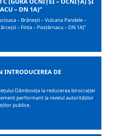
 C (GURA OCNIȚEI – OCNIȚA) ȘI
ACU – DN 1A)”
ucioasa – Brănești – Vulcana Pandele –
Mărcești – Finta – Postârnacu – DN 1A)”
IN INTRODUCEREA DE
dețului Dâmbovița la reducerea birocrației
ement performant la nivelul autorităților
uțiilor publice.