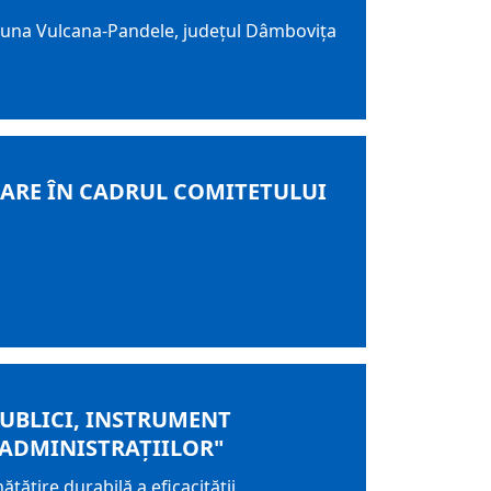
omuna Vulcana-Pandele, judeţul Dâmboviţa
CARE ÎN CADRUL COMITETULUI
PUBLICI, INSTRUMENT
 ADMINISTRAŢIILOR"
tăţire durabilă a eficacităţii