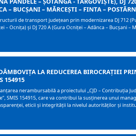
A PANDELE – ȘOTÂNGA - TÂRGOVIȘTE), DJ 720
CA – BUCȘANI – MĂRCEȘTI – FINTA – POSTÂRN
tructurii de transport județean prin modernizarea DJ 712 (P
ei – Ocnița) și DJ 720 A (Gura Ocniței – Adânca – Bucșani – 
 DÂMBOVIȚA LA REDUCEREA BIROCRAȚIEI PR
S 154915
anțarea nerambursabilă a proiectului ,,CJD – Contribuția Ju
e”, SMIS 154915, care va contribui la susținerea unui manag
parenței, eticii și integrității la nivelul autorităților și instit