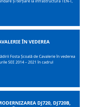
undare și terțiare la infrastructura TEN-T,
AVALERIE ÎN VEDEREA
dirii Fosta Școală de Cavalerie în vederea
urile SEE 2014 – 2021 în cadrul
ODERNIZAREA DJ720, DJ720B,