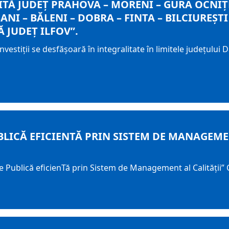
MITĂ JUDEŢ PRAHOVA – MORENI – GURA OCNIŢE
NI – BĂLENI – DOBRA – FINTA – BILCIUREŞTI
 JUDEŢ ILFOV”.
investiţii se desfăşoară în integralitate în limitele judeţul
LICĂ EFICIENTĂ PRIN SISTEM DE MANAGEMEN
ie Publică eficienTă prin Sistem de Management al Calității