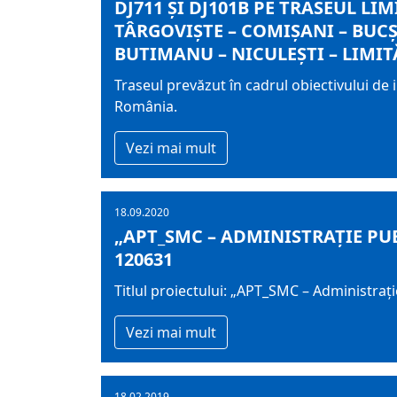
DJ711 ŞI DJ101B PE TRASEUL LI
TÂRGOVIŞTE – COMIŞANI – BUCŞA
BUTIMANU – NICULEŞTI – LIMITĂ
Traseul prevăzut în cadrul obiectivului de 
România.
Vezi mai mult
18.09.2020
„APT_SMC – ADMINISTRAȚIE PUB
120631
Titlul proiectului: „APT_SMC – Administraț
Vezi mai mult
18.02.2019