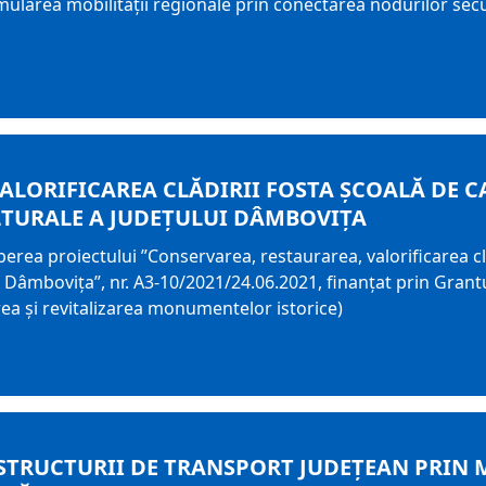
timularea mobilității regionale prin conectarea nodurilor sec
ALORIFICAREA CLĂDIRII FOSTA ȘCOALĂ DE C
LTURALE A JUDEȚULUI DÂMBOVIȚA
rea proiectului ”Conservarea, restaurarea, valorificarea clă
lui Dâmbovița”, nr. A3-10/2021/24.06.2021, finanțat prin Grant
 și revitalizarea monumentelor istorice)
STRUCTURII DE TRANSPORT JUDEŢEAN PRIN M