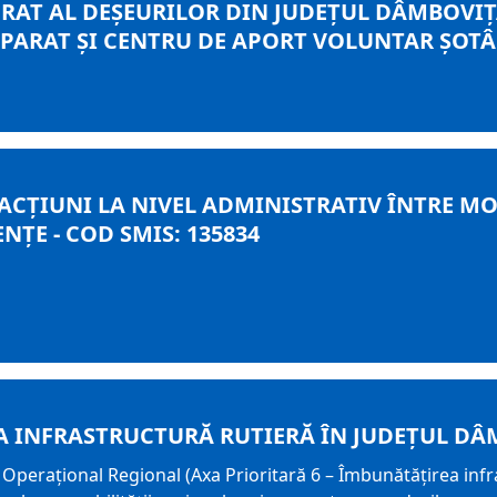
AT AL DEȘEURILOR DIN JUDEȚUL DÂMBOVIȚA 
EPARAT ȘI CENTRU DE APORT VOLUNTAR ȘOTÂN
ACŢIUNI LA NIVEL ADMINISTRATIV ÎNTRE M
ŢE - COD SMIS: 135834
A INFRASTRUCTURĂ RUTIERĂ ÎN JUDEȚUL DÂ
perațional Regional (Axa Prioritară 6 – Îmbunătățirea infra