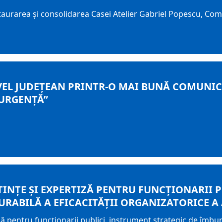
taurarea şi consolidarea Casei Atelier Gabriel Popescu, C
IVEL JUDEȚEAN PRINTR-O MAI BUNĂ COMUNI
 URGENŢĂ”
INŢE ŞI EXPERTIZĂ PENTRU FUNCŢIONARII 
URABILĂ A EFICACITĂŢII ORGANIZATORICE A
ă pentru funcţionarii publici, instrument strategic de îmbună