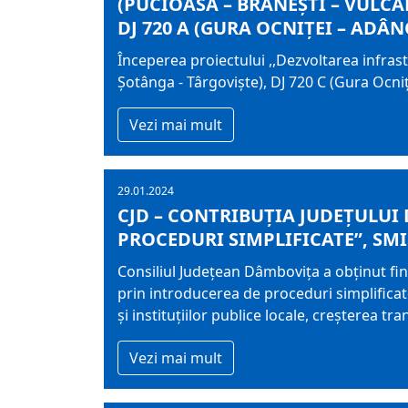
(PUCIOASA – BRĂNEȘTI – VULCAN
DJ 720 A (GURA OCNIȚEI – ADÂN
Începerea proiectului ,,Dezvoltarea infras
Șotânga - Târgoviște), DJ 720 C (Gura Ocniț
Vezi mai mult
29.01.2024
CJD – CONTRIBUȚIA JUDEȚULUI
PROCEDURI SIMPLIFICATE”, SMI
Consiliul Județean Dâmbovița a obținut fin
prin introducerea de proceduri simplificat
și instituțiilor publice locale, creșterea trans
Vezi mai mult