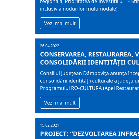
regională, Prioritatea de Investiții 6.1 – S
inclusiv a nodurilor multimodale)
Vezi mai mult
26.04.2022
CONSERVAREA, RESTAURAREA, V
CONSOLIDĂRII IDENTITĂȚII CU
Consiliul Judeţean Dâmboviţa anunță începe
consolidării identității culturale a județu
Programului RO-CULTURA (Apel Restaurarea
Vezi mai mult
15.02.2021
PROIECT: “DEZVOLTAREA INFRA