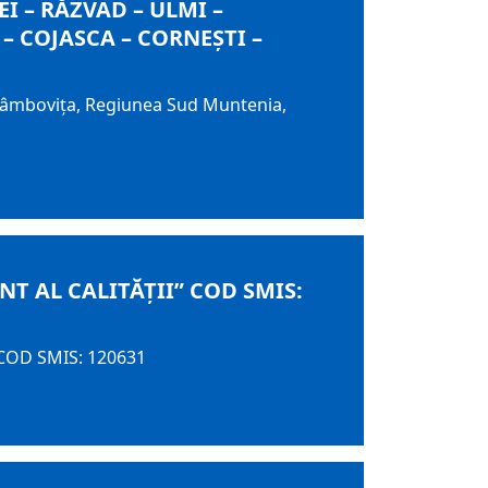
I – RĂZVAD – ULMI –
 – COJASCA – CORNEŞTI –
ui Dâmboviţa, Regiunea Sud Muntenia,
T AL CALITĂȚII” COD SMIS:
” COD SMIS: 120631