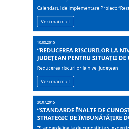
Calendarul de implementare Proiect: “Res
Vezi mai mult
10.08.2015
“REDUCEREA RISCURILOR LA N
JUDEŢEAN PENTRU SITUAŢII DE
Reducerea riscurilor la nivel județean
Vezi mai mult
30.07.2015
“STANDARDE ÎNALTE DE CUNOŞT
STRATEGIC DE ÎMBUNĂTĂŢIRE D
“Standarde înalte de cunoştinţe şi expertiz