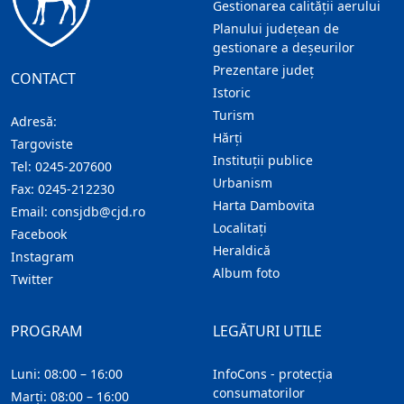
Gestionarea calității aerului
Planului județean de
gestionare a deșeurilor
Prezentare judeţ
CONTACT
Istoric
Turism
Adresă:
Hărţi
Targoviste
Instituţii publice
Tel:
0245-207600
Urbanism
Fax:
0245-212230
Harta Dambovita
Email:
consjdb@cjd.ro
Localitaţi
Facebook
Heraldică
Instagram
Album foto
Twitter
PROGRAM
LEGĂTURI UTILE
Luni: 08:00 – 16:00
InfoCons - protecția
consumatorilor
Marți: 08:00 – 16:00