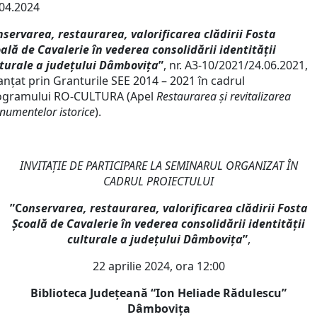
04.2024
nservarea, restaurarea, valorificarea clădirii Fosta
ală de Cavalerie în vederea consolidării identității
turale a județului Dâmbovița
”
, nr. A3-10/2021/24.06.2021,
anțat prin Granturile SEE 2014 – 2021 în cadrul
ogramului RO-CULTURA (Apel
Restaurarea și revitalizarea
umentelor istorice
).
INVITAŢIE DE PARTICIPARE LA SEMINARUL ORGANIZAT ÎN
CADRUL PROIECTULUI
”C
onservarea, restaurarea, valorificarea clădirii Fosta
Școală de Cavalerie în vederea consolidării identității
culturale a județului Dâmbovița
”
,
22 aprilie 2024, ora 12:00
Biblioteca Județeană “Ion Heliade Rădulescu”
Dâmbovița