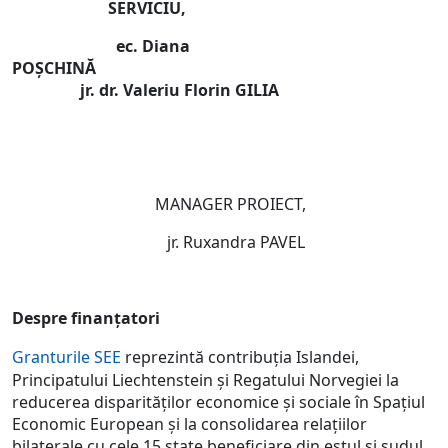
SERVICIU,
ec. Diana
POȘCHINĂ
jr. dr. Valeriu Florin GILIA
MANAGER PROIECT,
jr. Ruxandra PAVEL
Despre finanțatori
Granturile SEE
reprezintă contribuția Islandei,
Principatului Liechtenstein și Regatului Norvegiei la
reducerea disparităților economice și sociale în Spațiul
Economic European și la consolidarea relațiilor
bilaterale cu cele 15 state beneficiare din estul și sudul