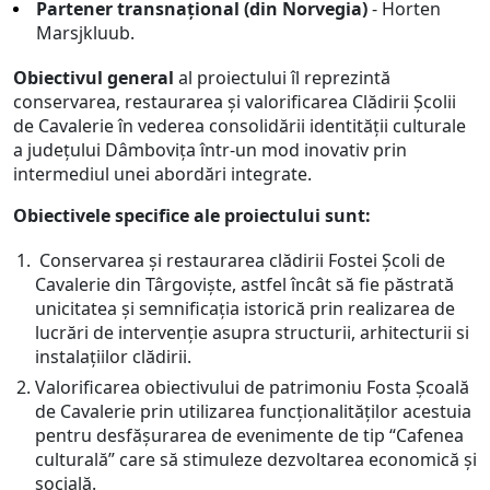
Partener transnațional (din Norvegia)
- Horten
Marsjkluub.
Obiectivul general
al proiectului îl reprezintă
conservarea, restaurarea și valorificarea Clădirii Școlii
de Cavalerie în vederea consolidării identității culturale
a județului Dâmbovița într-un mod inovativ prin
intermediul unei abordări integrate.
Obiectivele specifice ale proiectului sunt:
Conservarea și restaurarea clădirii Fostei Școli de
Cavalerie din Târgoviște, astfel încât să fie păstrată
unicitatea și semnificația istorică prin realizarea de
lucrări de intervenție asupra structurii, arhitecturii si
instalațiilor clădirii.
Valorificarea obiectivului de patrimoniu Fosta Școală
de Cavalerie prin utilizarea funcționalităților acestuia
pentru desfășurarea de evenimente de tip “Cafenea
culturală” care să stimuleze dezvoltarea economică și
socială.