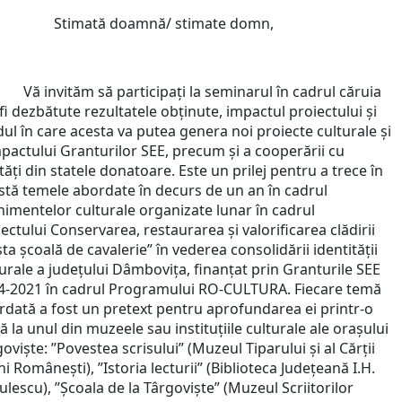
Stimată doamnă/ stimate domn,
invităm să participați la seminarul în cadrul căruia
fi dezbătute rezultatele obținute, impactul proiectului și
ul în care acesta va putea genera noi proiecte culturale și
mpactului Granturilor SEE, precum și a cooperării cu
tăți din statele donatoare. Este un prilej pentru a trece în
istă temele abordate în decurs de un an în cadrul
nimentelor culturale organizate lunar în cadrul
ectului Conservarea, restaurarea și valorificarea clădirii
ta școală de cavalerie” în vederea consolidării identității
urale a județului Dâmbovița, finanțat prin Granturile SEE
4-2021 în cadrul Programului RO-CULTURA. Fiecare temă
rdată a fost un pretext pentru aprofundarea ei printr-o
tă la unul din muzeele sau instituțiile culturale ale orașului
oviște: ”Povestea scrisului” (Muzeul Tiparului și al Cărții
i Românești), ”Istoria lecturii” (Biblioteca Județeană I.H.
lescu), ”Școala de la Târgoviște” (Muzeul Scriitorilor