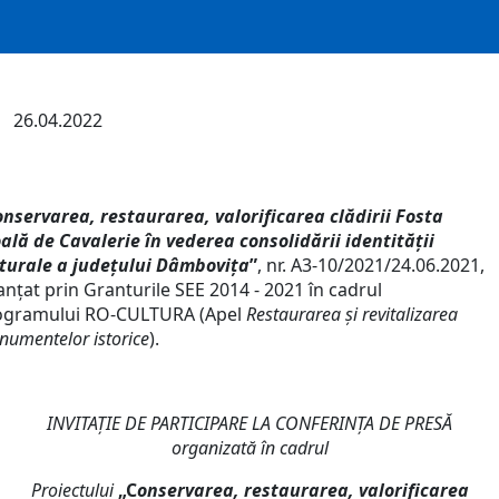
26.04.2022
nservarea, restaurarea, valorificarea clădirii Fosta
ală de Cavalerie în vederea consolidării identității
turale a județului Dâmbovița
”
, nr. A3-10/2021/24.06.2021,
anțat prin Granturile SEE 2014 - 2021 în cadrul
ogramului RO-CULTURA (Apel
Restaurarea și revitalizarea
umentelor istorice
).
INVITAŢIE DE PARTICIPARE LA CONFERINȚA DE PRESĂ
organizată în cadrul
Proiectului
„C
onservarea, restaurarea, valorificarea