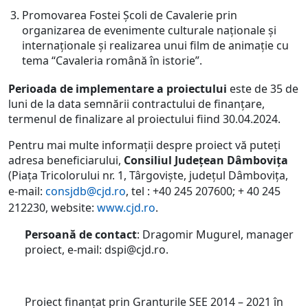
Promovarea Fostei Școli de Cavalerie prin
organizarea de evenimente culturale naționale și
internaționale și realizarea unui film de animație cu
tema “Cavaleria română în istorie”.
Perioada de implementare a proiectului
este de 35 de
luni de la data semnării contractului de finanțare,
termenul de finalizare al proiectului fiind 30.04.2024.
Pentru mai multe informații despre proiect vă puteţi
adresa beneficiarului,
Consiliul Județean Dâmbovița
(Piața Tricolorului nr. 1, Târgoviște, județul Dâmbovița,
e-mail:
consjdb@cjd.ro
, tel : +40 245 207600; + 40 245
212230, website:
www.cjd.ro
.
Persoană de contact
: Dragomir Mugurel, manager
proiect, e-mail: dspi@cjd.ro.
Proiect finanțat prin Granturile SEE 2014 – 2021 în