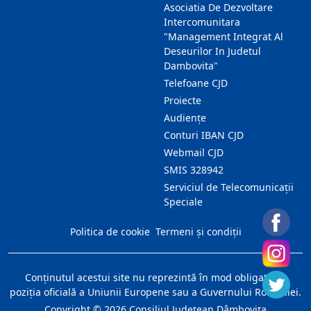
Asociatia De Dezvoltare
Intercomunitara
"Management Integrat Al
Deseurilor In Judetul
Dambovita"
Telefoane CJD
Proiecte
Audienţe
Conturi IBAN CJD
Webmail CJD
SMIS 328942
Serviciul de Telecomunicații
Speciale
Politica de cookie
Termeni și condiții
Conţinutul acestui site nu reprezintă în mod obligatoriu
poziţia oficială a Uniunii Europene sau a Guvernului României.
Copyright ©
2026
Consiliul Judeţean Dâmboviţa