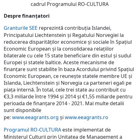
cadrul Programului RO-CULTURA
Despre finanțatori
Granturile SEE
reprezintă contribuția Islandei,
Principatului Liechtenstein și Regatului Norvegiei la
reducerea disparităților economice și sociale în Spațiul
Economic European și la consolidarea relațiilor
bilaterale cu cele 15 state beneficiare din estul și sudul
Europei și statele baltice. Aceste mecanisme de
finanțare sunt stabilite în baza Acordului privind Spațiul
Economic European, ce reunește statele membre UE și
Islanda, Liechtenstein și Norvegia ca parteneri egali pe
piața internă. În total, cele trei state au contribuit cu
€3,3 miliarde între 1994 și 2014 și €1,55 miliarde pentru
perioada de finanțare 2014 - 2021. Mai multe detalii
sunt disponibile
pe:
www.eeagrants.org
și
www.eeagrants.ro
Programul RO-CULTURA
este implementat de
Ministerul Culturii prin Unitatea de Management a