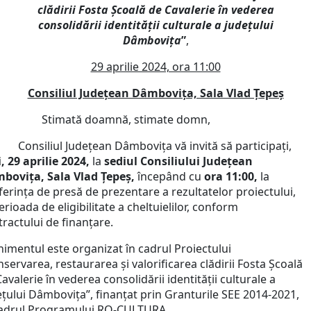
clădirii Fosta Școală de Cavalerie în vederea
consolidării identității culturale a județului
Dâmbovița
”
,
29 aprilie 2024, ora 11:00
Consiliul Județean Dâmbovița, Sala Vlad Țepeș
Stimată doamnă, stimate domn,
siliul Județean Dâmbovița vă invită să participați,
, 29 aprilie 2024,
la
sediul
Consiliului Județean
bovița, Sala Vlad Țepeș,
începând cu
ora 11:00,
la
erința de presă de prezentare a rezultatelor proiectului,
erioada de eligibilitate a cheltuielilor, conform
ractului de finanțare.
nimentul este organizat în cadrul Proiectului
servarea, restaurarea și valorificarea clădirii Fosta Școală
avalerie în vederea consolidării identității culturale a
ețului Dâmbovița”, finanțat prin Granturile SEE 2014-2021,
cadrul Programului RO-CULTURA.