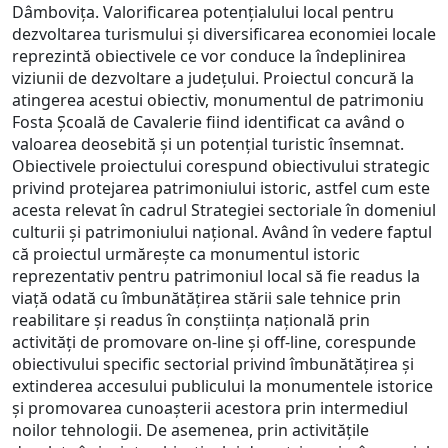
Dâmbovița. Valorificarea potențialului local pentru
dezvoltarea turismului și diversificarea economiei locale
reprezintă obiectivele ce vor conduce la îndeplinirea
viziunii de dezvoltare a județului. Proiectul concură la
atingerea acestui obiectiv, monumentul de patrimoniu
Fosta Școală de Cavalerie fiind identificat ca având o
valoarea deosebită și un potențial turistic însemnat.
Obiectivele proiectului corespund obiectivului strategic
privind protejarea patrimoniului istoric, astfel cum este
acesta relevat în cadrul Strategiei sectoriale în domeniul
culturii și patrimoniului național. Având în vedere faptul
că proiectul urmărește ca monumentul istoric
reprezentativ pentru patrimoniul local să fie readus la
viață odată cu îmbunătățirea stării sale tehnice prin
reabilitare și readus în conștiința națională prin
activități de promovare on-line și off-line, corespunde
obiectivului specific sectorial privind îmbunătățirea și
extinderea accesului publicului la monumentele istorice
și promovarea cunoașterii acestora prin intermediul
noilor tehnologii. De asemenea, prin activitățile