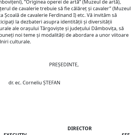
bovițeni), ”Originea operei de artă” (Muzeul de artă),
țerul de cavalerie trebuie să fie călăreț și cavaler” (Muzeul
a Școală de cavalerie Ferdinand I) etc. Vă invităm să
icipați la dezbateri asupra identității și diversității
urale ale orașului Târgoviște și județului Dâmbovița, să
puneți noi teme și modalități de abordare a unor viitoare
lniri culturale.
PREȘEDINTE,
dr. ec. Corneliu ȘTEFAN
DIRECTOR