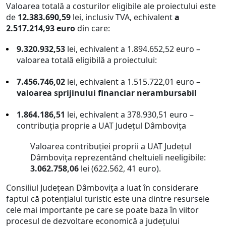
Valoarea totală a costurilor eligibile ale proiectului este
de
12.383.690,59
lei, inclusiv TVA, echivalent
a
2.517.214,93 euro
din care:
9.320.932,53
lei, echivalent a 1.894.652,52 euro –
valoarea totală eligibilă a proiectului:
7.456.746,02
lei, echivalent a 1.515.722,01 euro –
valoarea sprijinului financiar nerambursabil
1.864.186,51
lei, echivalent a 378.930,51 euro –
contribuția proprie a UAT Județul Dâmbovița
Valoarea contribuției proprii a UAT Județul
Dâmbovița reprezentând cheltuieli neeligibile:
3.062.758,06
lei (622.562, 41 euro).
Consiliul Județean Dâmbovița a luat în considerare
faptul că potențialul turistic este una dintre resursele
cele mai importante pe care se poate baza în viitor
procesul de dezvoltare economică a județului