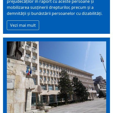
prejudecăților în raport cu aceste persoane și
mobilizarea susținerii drepturilor, precum și a
demnității și bunăstării persoanelor cu dizabilități.
Vezi mai mult