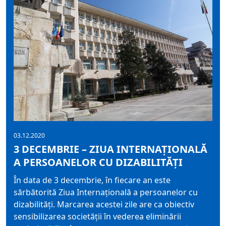
03.12.2020
3 DECEMBRIE – ZIUA INTERNAȚIONALĂ
A PERSOANELOR CU DIZABILITĂȚI
În data de 3 decembrie, în fiecare an este
sărbătorită Ziua Internațională a persoanelor cu
dizabilități. Marcarea acestei zile are ca obiectiv
sensibilizarea societății în vederea eliminării