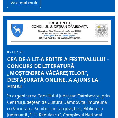
Vezi mai mult
06.11.2020
CEA DE-A LII-A EDIŢIE A FESTIVALULUI -
CONCURS DE LITERATURĂ
„MOŞTENIREA VĂCĂREŞTILOR”,
DESFĂŞURATĂ ONLINE, A AJUNS LA
FINAL
În organizarea Consiliului Judeţean Dâmboviţa, prin
Centrul Judeţean de Cultură Dâmboviţa, împreună
cu Societatea Scriitorilor Târgovişteni, Biblioteca
Judeţeană „I. H. Rădulescu”, Complexul Naţional