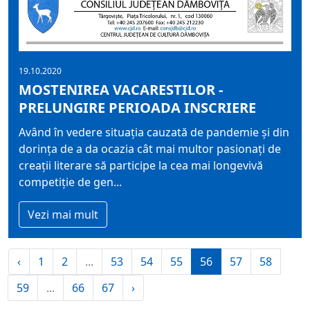
19.10.2020
MOSTENIREA VACARESTILOR -
PRELUNGIRE PERIOADA INSCRIERE
Având în vedere situaţia cauzată de pandemie şi din
dorinţa de a da ocazia cât mai multor pasionaţi de
creaţii literare să participe la cea mai longevivă
competiţie de gen...
Vezi mai mult
‹
1
2
...
53
54
55
56
57
58
59
...
66
67
›