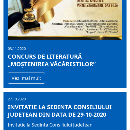
03.11.2020
CONCURS DE LITERATURĂ
„MOŞTENIREA VĂCĂREŞTILOR”
Vezi mai mult
27.10.2020
INVITATIE LA SEDINTA CONSILIULUI
JUDETEAN DIN DATA DE 29-10-2020
Invitatie la Sedinta Consiliului Judetean