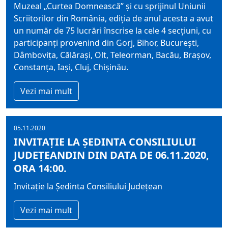
Muzeal „Curtea Domnească” şi cu sprijinul Uniunii
Scriitorilor din România, ediţia de anul acesta a avut
un număr de 75 lucrări înscrise la cele 4 secţiuni, cu
participanţi provenind din Gorj, Bihor, Bucureşti,
Dâmboviţa, Călăraşi, Olt, Teleorman, Bacău, Braşov,
Constanţa, Iaşi, Cluj, Chişinău.
Vezi mai mult
05.11.2020
INVITAȚIE LA ȘEDINTA CONSILIULUI
JUDEȚEANDIN DIN DATA DE 06.11.2020,
ORA 14:00.
Invitație la Ședinta Consiliului Județean
Vezi mai mult