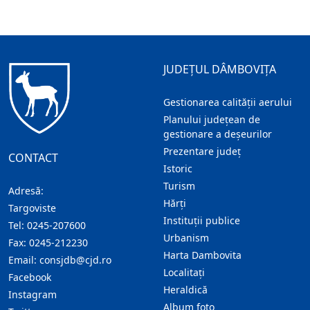
JUDEȚUL DÂMBOVIȚA
Gestionarea calității aerului
Planului județean de
gestionare a deșeurilor
Prezentare judeţ
CONTACT
Istoric
Turism
Adresă:
Hărţi
Targoviste
Instituţii publice
Tel:
0245-207600
Urbanism
Fax:
0245-212230
Harta Dambovita
Email:
consjdb@cjd.ro
Localitaţi
Facebook
Heraldică
Instagram
Album foto