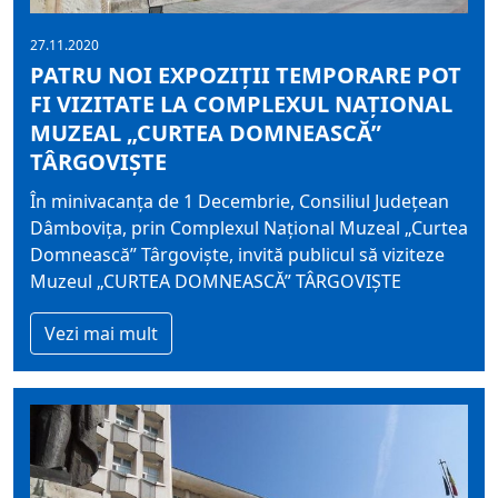
27.11.2020
PATRU NOI EXPOZIŢII TEMPORARE POT
FI VIZITATE LA COMPLEXUL NAȚIONAL
MUZEAL „CURTEA DOMNEASCĂ”
TÂRGOVIȘTE
În minivacanţa de 1 Decembrie, Consiliul Județean
Dâmbovița, prin Complexul Național Muzeal „Curtea
Domnească” Târgoviște, invită publicul să viziteze
Muzeul „CURTEA DOMNEASCĂ” TÂRGOVIȘTE
Vezi mai mult