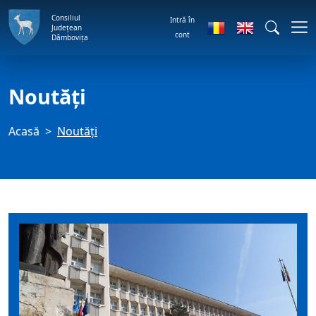
Consiliul
Intră în
Județean
cont
Dâmbovița
Noutăți
Acasă
Noutăți