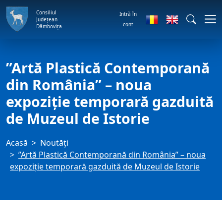
Consiliul
Intră în
Județean
cont
Dâmbovița
”Artă Plastică Contemporană
din România” – noua
expoziţie temporară gazduită
de Muzeul de Istorie
Acasă
Noutăți
”Artă Plastică Contemporană din România” – noua
expoziţie temporară gazduită de Muzeul de Istorie