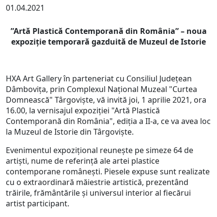
01.04.2021
”Artă Plastică Contemporană din România” – noua
expoziţie temporară gazduită de Muzeul de Istorie
HXA Art Gallery în parteneriat cu Consiliul Județean
Dâmbovița, prin Complexul Național Muzeal "Curtea
Domnească" Târgoviște, vă invită joi, 1 aprilie 2021, ora
16.00, la vernisajul expoziției "Artă Plastică
Contemporană din România", ediția a II-a, ce va avea loc
la Muzeul de Istorie din Târgoviște.
Evenimentul expozițional reunește pe simeze 64 de
artiști, nume de referință ale artei plastice
contemporane româneşti. Piesele expuse sunt realizate
cu o extraordinară măiestrie artistică, prezentând
trăirile, frământările şi universul interior al fiecărui
artist participant.