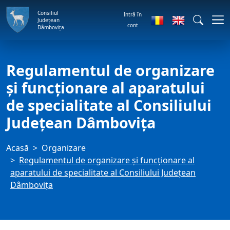
Consiliul
Intră în
Județean
cont
Dâmbovița
Regulamentul de organizare
şi funcţionare al aparatului
de specialitate al Consiliului
Județean Dâmbovița
Acasă
Organizare
Regulamentul de organizare şi funcţionare al
aparatului de specialitate al Consiliului Județean
Dâmbovița