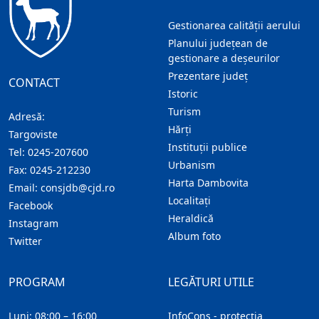
Gestionarea calității aerului
Planului județean de
gestionare a deșeurilor
Prezentare judeţ
CONTACT
Istoric
Turism
Adresă:
Hărţi
Targoviste
Instituţii publice
Tel:
0245-207600
Urbanism
Fax:
0245-212230
Harta Dambovita
Email:
consjdb@cjd.ro
Localitaţi
Facebook
Heraldică
Instagram
Album foto
Twitter
PROGRAM
LEGĂTURI UTILE
Luni: 08:00 – 16:00
InfoCons - protecția