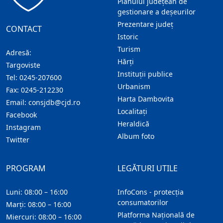
Planului județean de
gestionare a deșeurilor
Prezentare judeţ
CONTACT
Istoric
Turism
Adresă:
Hărţi
Targoviste
Instituţii publice
Tel:
0245-207600
Urbanism
Fax:
0245-212230
Harta Dambovita
Email:
consjdb@cjd.ro
Localitaţi
Facebook
Heraldică
Instagram
Album foto
Twitter
PROGRAM
LEGĂTURI UTILE
Luni: 08:00 – 16:00
InfoCons - protecția
consumatorilor
Marți: 08:00 – 16:00
Platforma Națională de
Miercuri: 08:00 – 16:00