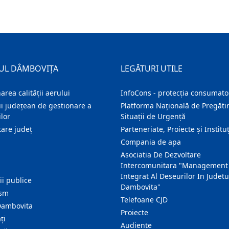
UL DÂMBOVIȚA
LEGĂTURI UTILE
area calității aerului
InfoCons - protecția consumator
i județean de gestionare a
Platforma Națională de Pregătir
lor
Situații de Urgență
are judeţ
Parteneriate, Proiecte și Instituț
Compania de apa
Asociatia De Dezvoltare
Intercomunitara "Management
Integrat Al Deseurilor In Judetu
ţii publice
Dambovita"
ism
Telefoane CJD
Dambovita
Proiecte
ţi
Audienţe