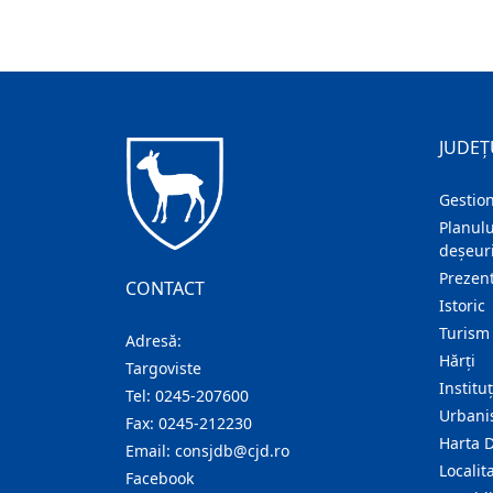
JUDEȚ
Gestion
Planulu
deșeuri
Prezent
CONTACT
Istoric
Turism
Adresă:
Hărţi
Targoviste
Institu
Tel:
0245-207600
Urban
Fax:
0245-212230
Harta 
Email:
consjdb@cjd.ro
Localita
Facebook