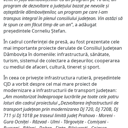
program de dezvoltare a județului bazat pe nevoile și
așteptările dâmbovițenilor, un program pe care l-am
transpus integral în plenul consiliului județean. Vin astăzi să
le spun ce am făcut timp de un an”
, a adăugat
președintele Corneliu Ștefan.
În cadrul conferinței de presă, au fost prezentate cele
mai importante proiecte derulate de Consiliul Județean
Dâmbovița în domeniile: infrastructură, sănătate,
turism, sistemul de colectare a deșeurilor, cooperarea
cu mediul de afaceri, cultură, tineret și sport.
În ceea ce privește infrastructura rutieră, președintele
CJD a vorbit despre cel mai mare proiect de
modernizare a infrastructurii de transport județean:
„Am monitorizat îndeaproape lucrările pe toate cele patru
loturi din cadrul proiectului „Dezvoltarea infrastructurii de
transport județean prin modernizarea DJ 720, DJ 720B, DJ
711 și DJ 101B pe traseul limită județ Prahova - Moreni -
Gura Ocniței - Răzvad - Ulmi - Târgoviște - Comișani -