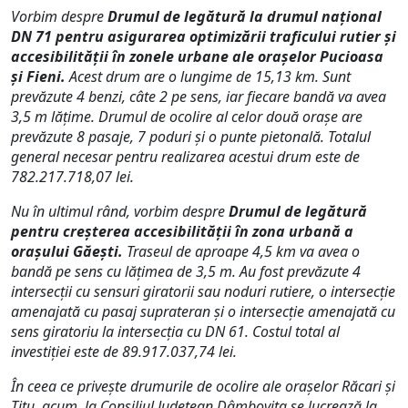
Vorbim despre
Drumul de legătură la drumul național
DN 71 pentru asigurarea optimizării traficului rutier și
accesibilității în zonele urbane ale orașelor Pucioasa
și Fieni.
Acest drum are o lungime de 15,13 km. Sunt
prevăzute 4 benzi, câte 2 pe sens, iar fiecare bandă va avea
3,5 m lățime. Drumul de ocolire al celor două orașe are
prevăzute 8 pasaje, 7 poduri și o punte pietonală. Totalul
general necesar pentru realizarea acestui drum este de
782.217.718,07 lei.
Nu în ultimul rând, vorbim despre
Drumul de legătură
pentru creșterea accesibilității în zona urbană a
orașului Găești.
Traseul de aproape 4,5 km va avea o
bandă pe sens cu lățimea de 3,5 m. Au fost prevăzute 4
intersecții cu sensuri giratorii sau noduri rutiere, o intersecție
amenajată cu pasaj suprateran și o intersecție amenajată cu
sens giratoriu la intersecția cu DN 61. Costul total al
investiției este de 89.917.037,74 lei.
În ceea ce privește drumurile de ocolire ale orașelor Răcari și
Titu, acum, la Consiliul Județean Dâmbovița se lucrează la