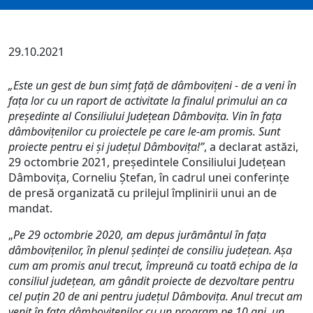
29.10.2021
„Este un gest de bun simț față de dâmbovițeni - de a veni în
fața lor cu un raport de activitate la finalul primului an ca
președinte al Consiliului Județean Dâmbovița. Vin în fața
dâmbovițenilor cu proiectele pe care le-am promis. Sunt
proiecte pentru ei și județul Dâmbovița!”
, a declarat astăzi,
29 octombrie 2021, președintele Consiliului Județean
Dâmbovița, Corneliu Ștefan, în cadrul unei conferințe
de presă organizată cu prilejul împlinirii unui an de
mandat.
„
Pe 29 octombrie 2020, am depus jurământul în fața
dâmbovițenilor, în plenul ședinței de consiliu județean. Așa
cum am promis anul trecut, împreună cu toată echipa de la
consiliul județean, am gândit proiecte de dezvoltare pentru
cel puțin 20 de ani pentru județul Dâmbovița. Anul trecut am
venit în fața dâmbovițenilor cu un program pe 10 ani, un