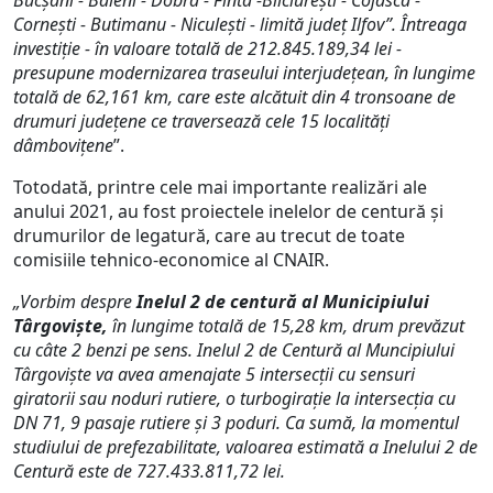
Bucșani - Băleni - Dobra - Finta -Bilciurești - Cojasca -
Cornești - Butimanu - Niculești - limită județ Ilfov”. Întreaga
investiție - în valoare totală de 212.845.189,34 lei -
presupune modernizarea traseului interjudețean, în lungime
totală de 62,161 km, care este alcătuit din 4 tronsoane de
drumuri județene ce traversează cele 15 localități
dâmbovițene
”.
Totodată, printre cele mai importante realizări ale
anului 2021, au fost proiectele inelelor de centură și
drumurilor de legatură, care au trecut de toate
comisiile tehnico-economice al CNAIR.
„Vorbim despre
Inelul 2 de centură al Municipiului
Târgoviște,
în lungime totală de 15,28 km, drum prevăzut
cu câte 2 benzi pe sens. Inelul 2 de Centură al Muncipiului
Târgoviște va avea amenajate 5 intersecții cu sensuri
giratorii sau noduri rutiere, o turbogirație la intersecția cu
DN 71, 9 pasaje rutiere și 3 poduri. Ca sumă, la momentul
studiului de prefezabilitate, valoarea estimată a Inelului 2 de
Centură este de 727.433.811,72 lei.