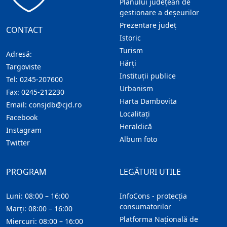
Planului județean de
gestionare a deșeurilor
Prezentare judeţ
CONTACT
Istoric
Turism
Adresă:
Hărţi
Targoviste
Instituţii publice
Tel:
0245-207600
Urbanism
Fax:
0245-212230
Harta Dambovita
Email:
consjdb@cjd.ro
Localitaţi
Facebook
Heraldică
Instagram
Album foto
Twitter
PROGRAM
LEGĂTURI UTILE
Luni: 08:00 – 16:00
InfoCons - protecția
consumatorilor
Marți: 08:00 – 16:00
Platforma Națională de
Miercuri: 08:00 – 16:00