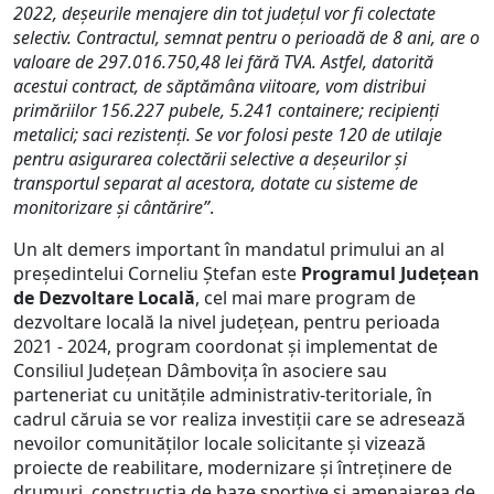
2022, deșeurile menajere din tot județul vor fi colectate
selectiv. Contractul, semnat pentru o perioadă de 8 ani, are o
valoare de 297.016.750,48 lei fără TVA. Astfel, datorită
acestui contract, de săptămâna viitoare, vom distribui
primăriilor 156.227 pubele, 5.241 containere; recipienți
metalici; saci rezistenți. Se vor folosi peste 120 de utilaje
pentru asigurarea colectării selective a deșeurilor și
transportul separat al acestora, dotate cu sisteme de
monitorizare și cântărire”
.
Un alt demers important în mandatul primului an al
președintelui Corneliu Ștefan este
Programul Județean
de Dezvoltare Locală
, cel mai mare program de
dezvoltare locală la nivel județean, pentru perioada
2021 - 2024, program coordonat și implementat de
Consiliul Județean Dâmbovița în asociere sau
parteneriat cu unitățile administrativ-teritoriale, în
cadrul căruia se vor realiza investiții care se adresează
nevoilor comunităților locale solicitante și vizează
proiecte de reabilitare, modernizare și întreținere de
drumuri, construcția de baze sportive și amenajarea de