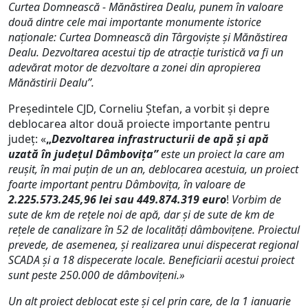
Curtea Domnească - Mănăstirea Dealu, punem în valoare
două dintre cele mai importante monumente istorice
naționale: Curtea Domnească din Târgoviște și Mănăstirea
Dealu. Dezvoltarea acestui tip de atracție turistică va fi un
adevărat motor de dezvoltare a zonei din apropierea
Mănăstirii Dealu”.
Președintele CJD, Corneliu Ștefan, a vorbit și depre
deblocarea altor două proiecte importante pentru
județ: «
„
Dezvoltarea infrastructurii de apă și apă
uzată în județul Dâmbovița”
este un proiect la care am
reușit, în mai puțin de un an, deblocarea acestuia, un proiect
foarte important pentru Dâmbovița, în valoare de
2.225.573.245,96 lei sau 449.874.319 euro
!
Vorbim de
sute de km de rețele noi de apă, dar și de sute de km de
rețele de canalizare în 52 de localități dâmbovițene. Proiectul
prevede, de asemenea, și realizarea unui dispecerat regional
SCADA și a 18 dispecerate locale. Beneficiarii acestui proiect
sunt peste 250.000 de dâmbovițeni.»
Un alt proiect deblocat este și cel prin care, de la 1 ianuarie