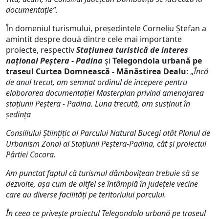
documentație”.
În domeniul turismului, președintele Corneliu Ștefan a
amintit despre două dintre cele mai importante
proiecte, respectiv
Stațiunea turistică de interes
național Peștera - Padina
și
Telegondola urbană pe
traseul Curtea Domnească - Mănăstirea Dealu
: „
Încă
de anul trecut, am semnat ordinul de începere pentru
elaborarea documentației Masterplan privind amenajarea
stațiunii Peștera - Padina. Luna trecută, am susținut în
ședința
Consiliului Științițic al Parcului Natural Bucegi atât Planul de
Urbanism Zonal al Stațiunii Peștera-Padina, cât și proiectul
Pârtiei Cocora.
Am punctat faptul că turismul dâmbovițean trebuie să se
dezvolte, așa cum de altfel se întâmplă în județele vecine
care au diverse facilități pe teritoriului parcului.
În ceea ce privește proiectul Telegondola urbană pe traseul