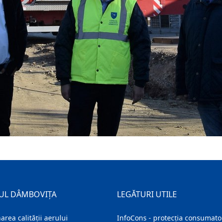
UL DÂMBOVIȚA
LEGĂTURI UTILE
area calității aerului
InfoCons - protecția consumator