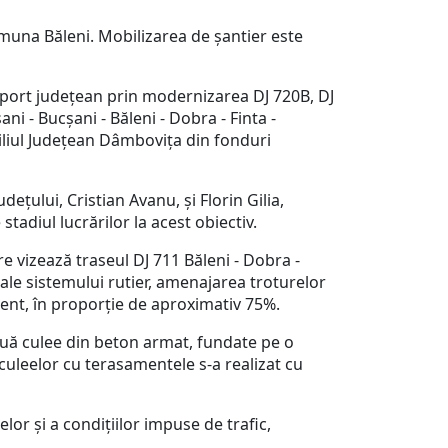
muna Băleni. Mobilizarea de șantier este
sport județean prin modernizarea DJ 720B, DJ
ni - Bucșani - Băleni - Dobra - Finta -
nsiliul Județean Dâmbovița din fonduri
țului, Cristian Avanu, și Florin Gilia,
stadiul lucrărilor la acest obiectiv.
 vizează traseul DJ 711 Băleni - Dobra -
ă ale sistemului rutier, amenajarea troturelor
ezent, în proporție de aproximativ 75%.
două culee din beton armat, fundate pe o
 culeelor cu terasamentele s-a realizat cu
r și a condițiilor impuse de trafic,