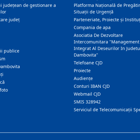
i județean de gestionare a
Platforma Națională de Pregătir
lor
Situații de Urgență
are judeţ
Parteneriate, Proiecte și Instituț
Compania de apa
Asociatia De Dezvoltare
Intercomunitara "Management
Integrat Al Deseurilor In Judetu
ţii publice
Dambovita"
ism
Telefoane CJD
Dambovita
Proiecte
ţi
Audienţe
ică
Conturi IBAN CJD
foto
Webmail CJD
SMIS 328942
Serviciul de Telecomunicații Sp