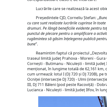
Lucrările care se realizează la acest obiecti
Președintele CJD, Corneliu Ștefan: „
Buna 
cu care sunt realizate lucrările cuprinse în toate
drumuri. Pe lângă beneficiile evidente pentru toţi 
punctul de plecare pentru o amplificare a activ
rugămintea să găsim înțelegerea publică pentru a
bune
”.
Reamintim faptul că proiectul „Dezvoltarea 
traseul limită judeţ Prahova - Moreni - Gura Oc
Corneşti - Butimanu - Niculeşti - limită jude
menţionat, în lungime totală de 62,161 km, 
cum urmează: lotul I (DJ 720 şi DJ 720B), pe 
Ocniţei (intersecţie DJ 720) - Ulmi (intersecţ
III, DJ 711 Băleni (pod peste Racoviţă) - Dobr
Lucianca - Niculeşti - limită Judeţ Ilfov, în l