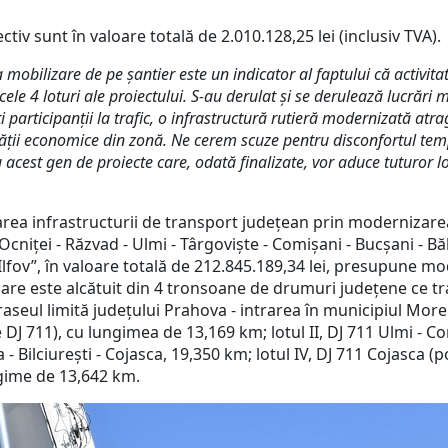
v sunt în valoare totală de 2.010.128,25 lei (inclusiv TVA).
mobilizare de pe șantier este un indicator al faptului că activitat
 cele 4 loturi ale proiectului. S-au derulat și se derulează lucrări
participanţii la trafic, o infrastructură rutieră modernizată atrage 
ității economice din zonă. Ne cerem scuze pentru disconfortul tem
cest gen de proiecte care, odată finalizate, vor aduce tuturor lo
infrastructurii de transport judeţean prin modernizarea D
niţei - Răzvad - Ulmi - Târgovişte - Comişani - Bucşani - Bălen
ţ Ilfov”, în valoare totală de 212.845.189,34 lei, presupune 
care este alcătuit din 4 tronsoane de drumuri judeţene ce t
traseul limită judeţului Prahova - intrarea în municipiul More
ie DJ 711), cu lungimea de 13,169 km; lotul II, DJ 711 Ulmi - 
a - Bilciureşti - Cojasca, 19,350 km; lotul IV, DJ 711 Cojasca 
ungime de 13,642 km.