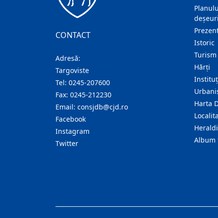
Planulu
deșeuri
Prezent
CONTACT
Istoric
Turism
Adresă:
Hărţi
Targoviste
Institu
Tel:
0245-207600
Urban
Fax:
0245-212230
Harta 
Email:
consjdb@cjd.ro
Localita
Facebook
Herald
Instagram
Album 
Twitter