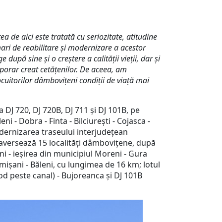
ea de aici este tratată cu seriozitate, atitudine
 mari de reabilitare şi modernizare a acestor
după sine și o creștere a calităţii vieţii, dar și
porar creat cetățenilor. De aceea, am
cuitorilor dâmbovițeni condiții de viață mai
J 720, DJ 720B, DJ 711 şi DJ 101B, pe
i - Dobra - Finta - Bilciureşti - Cojasca -
modernizarea traseului interjudeţean
raversează 15 localităţi dâmboviţene, după
ni - ieşirea din municipiul Moreni - Gura
Comişani - Băleni, cu lungimea de 16 km; lotul
(pod peste canal) - Bujoreanca şi DJ 101B