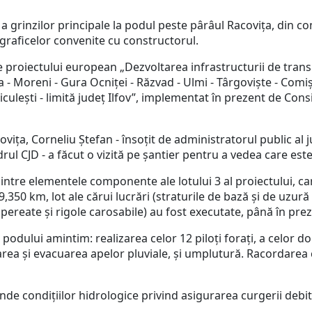
inzilor principale la podul peste pârâul Racovița, din co
graficelor convenite cu constructorul.
proiectului european „Dezvoltarea infrastructurii de tran
 - Moreni - Gura Ocniței - Răzvad - Ulmi - Târgoviște - Comișa
 Niculești - limită județ Ilfov”, implementat în prezent de Co
 Corneliu Ștefan - însoțit de administratorul public al jude
rul CJD - a făcut o vizită pe șantier pentru a vedea care este 
e elementele componente ale lotului 3 al proiectului, care
19,350 km, lot ale cărui lucrări (straturile de bază și de uzur
ri pereate și rigole carosabile) au fost executate, până în pr
odului amintim: realizarea celor 12 piloți forați, a celor 
ctarea și evacuarea apelor pluviale, și umplutură. Racordarea
ondițiilor hidrologice privind asigurarea curgerii debitelo