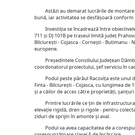
Astăzi au demarat lucrările de montare a gr
bună, iar activitatea se desfășoară conform 
Investiția se încadrează între obiectivele 
711 și DJ 101B pe traseul limită județ Prahova
Bilciurești - Cojasca - Cornești - Butimanu -
europene.
Președintele Consiliului Județean Dâmbovița,
coordonatorul proiectului, șef serviciu în cad
Podul peste pârâul Racovița este unul dintr
Finta - Bilciurești - Cojasca, cu lungimea de 
și a căilor de acces către proprietăți, șanțu
Printre lucrările ce țin de infrastructura p
elevație rigidă, dren și rigole - pentru cole
ziduri de sprijin în amonte și aval.
Podul va avea capacitatea de a corespunde c
corespunzătoare clasei E de încărcare.