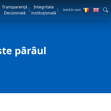
Transparență
Integritate
Intră în cont
Decizională
instituțională
ste pârâul