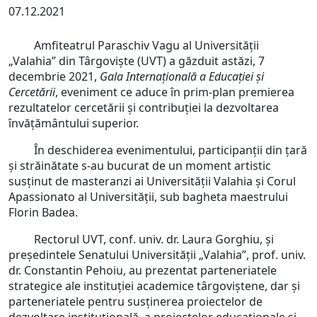
07.12.2021
Amfiteatrul Paraschiv Vagu al Universității
„Valahia” din Târgoviște (UVT) a găzduit astăzi, 7
decembrie 2021,
Gala Internațională a Educației și
Cercetării
, eveniment ce aduce în prim-plan premierea
rezultatelor cercetării și contribuției la dezvoltarea
învățământului superior.
În deschiderea evenimentului, participanții din țară
și străinătate s-au bucurat de un moment artistic
susținut de masteranzi ai Universității Valahia și Corul
Apassionato al Universității, sub bagheta maestrului
Florin Badea.
Rectorul UVT, conf. univ. dr. Laura Gorghiu, și
președintele Senatului Universității „Valahia”, prof. univ.
dr. Constantin Pehoiu, au prezentat parteneriatele
strategice ale instituției academice târgoviștene, dar și
parteneriatele pentru susținerea proiectelor de