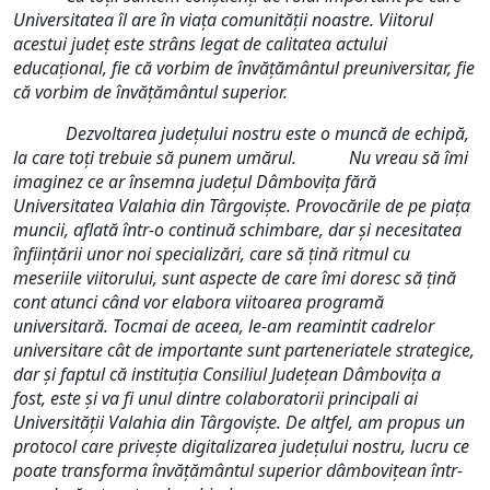
Universitatea îl are în viața comunității noastre. Viitorul
acestui județ este strâns legat de calitatea actului
educațional, fie că vorbim de învățământul preuniversitar, fie
că vorbim de învățământul superior.
Dezvoltarea județului nostru este o muncă de echipă,
la care toți trebuie să punem umărul. Nu vreau să îmi
imaginez ce ar însemna județul Dâmbovița fără
Universitatea Valahia din Târgoviște. Provocările de pe piața
muncii, aflată într-o continuă schimbare, dar și necesitatea
înființării unor noi specializări, care să țină ritmul cu
meseriile viitorului, sunt aspecte de care îmi doresc să țină
cont atunci când vor elabora viitoarea programă
universitară. Tocmai de aceea, le-am reamintit cadrelor
universitare cât de importante sunt parteneriatele strategice,
dar și faptul că instituția Consiliul Județean Dâmbovița a
fost, este și va fi unul dintre colaboratorii principali ai
Universității Valahia din Târgoviște. De altfel, am propus un
protocol care privește digitalizarea județului nostru, lucru ce
poate transforma învățământul superior dâmbovițean într-