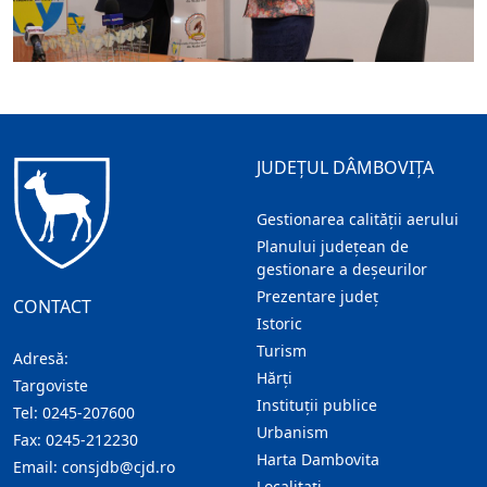
JUDEȚUL DÂMBOVIȚA
Gestionarea calității aerului
Planului județean de
gestionare a deșeurilor
Prezentare judeţ
CONTACT
Istoric
Turism
Adresă:
Hărţi
Targoviste
Instituţii publice
Tel:
0245-207600
Urbanism
Fax:
0245-212230
Harta Dambovita
Email:
consjdb@cjd.ro
Localitaţi