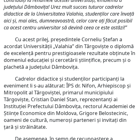
contribuiți la renumele acestei universități, emblemă a
județului Dâmbovița! Urez mult succes tuturor cadrelor
didactice de la Universitatea Valahia, studenților care învață
aici și, mai ales, dumneavoastră, celor care ați făcut posibil
ca acest centru universitar să devină ceea ce este astăzi!”
Cu acest prilej, președintele Corneliu Ștefan a
acordat Universității „Valahia” din Târgoviște o diplomă
de excelență pentru prestigioasele rezultate obținute în
domeniul educației și cercetării științifice, precum și o
plachetă a județului Dâmbovița.
Cadrelor didactice și studenților participanți la
eveniment li s-au alăturat: ÎPS dr. Nifon, Arhiepiscop și
Mitropolit al Târgoviștei, primarul municipiului
Târgoviște, Cristian Daniel Stan, reprezentanți ai
Instituției Prefectului Dâmbovița, rectorul Academiei de
Științe Economice din Moldova, Grigore Belostecinic,
oameni de cultură, numeroși parteneri și invitați din
țară și străinătate.
De asemenea, în semn de recunoaștere a