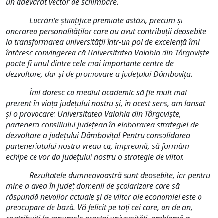
un adevărat vector de schimbare.
Lucrările științifice premiate astăzi, precum și
onorarea personalităților care au avut contribuții deosebite
la transformarea universității într-un pol de excelență îmi
întăresc convingerea că Universitatea Valahia din Târgoviște
poate fi unul dintre cele mai importante centre de
dezvoltare, dar și de promovare a județului Dâmbovița.
Îmi doresc ca mediul academic să fie mult mai
prezent în viața județului nostru și, în acest sens, am lansat
și o provocare: Universitatea Valahia din Târgoviște,
partenera consiliului județean în elaborarea strategiei de
dezvoltare a județului Dâmbovița! Pentru consolidarea
parteneriatului nostru vreau ca, împreună, să formăm
echipe ce vor da județului nostru o strategie de viitor.
Rezultatele dumneavoastră sunt deosebite, iar pentru
mine a avea în județ domenii de școlarizare care să
răspundă nevoilor actuale și de viitor ale economiei este o
preocupare de bază. Vă felicit pe toţi cei care, an de an,