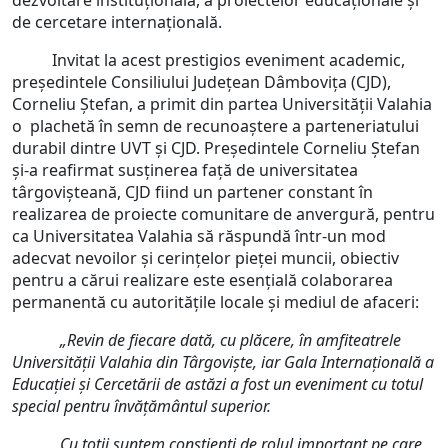
dezvoltare instituțională, a proiectelor educaționale și
de cercetare internațională.
Invitat la acest prestigios eveniment academic,
președintele Consiliului Județean Dâmbovița (CJD),
Corneliu Ștefan, a primit din partea Universității Valahia
o plachetă în semn de recunoaștere a parteneriatului
durabil dintre UVT și CJD. Președintele Corneliu Ștefan
și-a reafirmat susținerea față de universitatea
târgovișteană, CJD fiind un partener constant în
realizarea de proiecte comunitare de anvergură, pentru
ca Universitatea Valahia să răspundă într-un mod
adecvat nevoilor și cerințelor pieței muncii, obiectiv
pentru a cărui realizare este esențială colaborarea
permanentă cu autoritățile locale și mediul de afaceri:
„Revin de fiecare dată, cu plăcere, în amfiteatrele
Universității Valahia din Târgoviște, iar Gala Internațională a
Educației și Cercetării de astăzi a fost un eveniment cu totul
special pentru învățământul superior.
Cu toții suntem conștienți de rolul important pe care