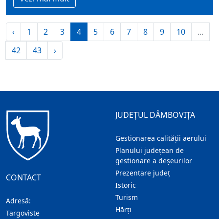
‹
1
2
3
4
5
6
7
8
9
10
...
42
43
›
JUDEȚUL DÂMBOVIȚA
Gestionarea calității aerului
Planului județean de
gestionare a deșeurilor
Prezentare judeţ
CONTACT
Istoric
Turism
Adresă:
Hărţi
Targoviste