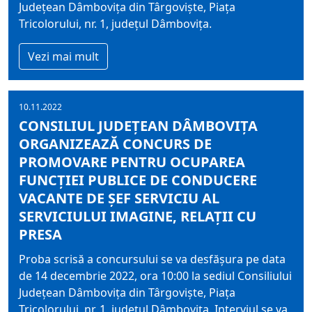
Judeţean Dâmboviţa din Târgovişte, Piaţa
Tricolorului, nr. 1, judeţul Dâmboviţa.
Vezi mai mult
10.11.2022
CONSILIUL JUDEŢEAN DÂMBOVIŢA
ORGANIZEAZĂ CONCURS DE
PROMOVARE PENTRU OCUPAREA
FUNCŢIEI PUBLICE DE CONDUCERE
VACANTE DE ŞEF SERVICIU AL
SERVICIULUI IMAGINE, RELAŢII CU
PRESA
Proba scrisă a concursului se va desfăşura pe data
de 14 decembrie 2022, ora 10:00 la sediul Consiliului
Judeţean Dâmboviţa din Târgovişte, Piaţa
Tricolorului, nr. 1, judeţul Dâmboviţa. Interviul se va