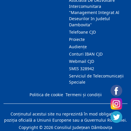
Asociatia De Dezvoltare
Intercomunitara
"Management Integrat Al
Deseurilor In Judetul
Dambovita"
Telefoane CJD
Proiecte
Audienţe
Conturi IBAN CJD
Webmail CJD
SMIS 328942
Serviciul de Telecomunicații
Speciale
Politica de cookie
Termeni și condiții
Conţinutul acestui site nu reprezintă în mod obligatoriu
poziţia oficială a Uniunii Europene sau a Guvernului României.
Copyright ©
2026
Consiliul Judeţean Dâmboviţa