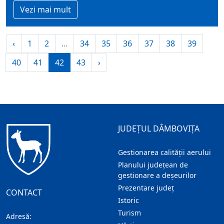
Vezi mai mult
‹
1
2
...
34
35
36
37
38
39
40
41
42
43
›
JUDEȚUL DÂMBOVIȚA
Gestionarea calității aerului
Planului județean de
gestionare a deșeurilor
Prezentare judeţ
CONTACT
Istoric
Turism
Adresă: