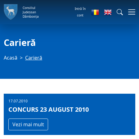
Consiliul
Intră în
Județean
cont
Dâmbovița
Carieră
Acasă
Carieră
17.07.2010
CONCURS 23 AUGUST 2010
Vezi mai mult