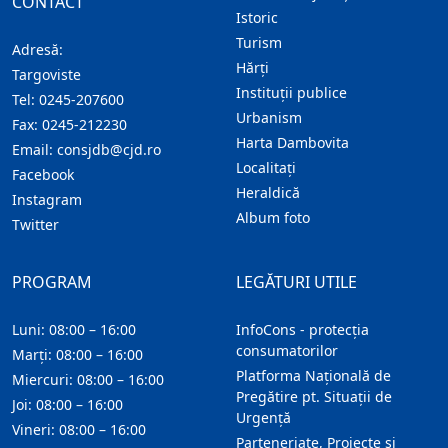
CONTACT
Istoric
Turism
Adresă:
Hărţi
Targoviste
Instituţii publice
Tel:
0245-207600
Urbanism
Fax:
0245-212230
Harta Dambovita
Email:
consjdb@cjd.ro
Localitaţi
Facebook
Heraldică
Instagram
Album foto
Twitter
PROGRAM
LEGĂTURI UTILE
Luni: 08:00 – 16:00
InfoCons - protecția
consumatorilor
Marți: 08:00 – 16:00
Platforma Națională de
Miercuri: 08:00 – 16:00
Pregătire pt. Situații de
Joi: 08:00 – 16:00
Urgență
Vineri: 08:00 – 16:00
Parteneriate, Proiecte și