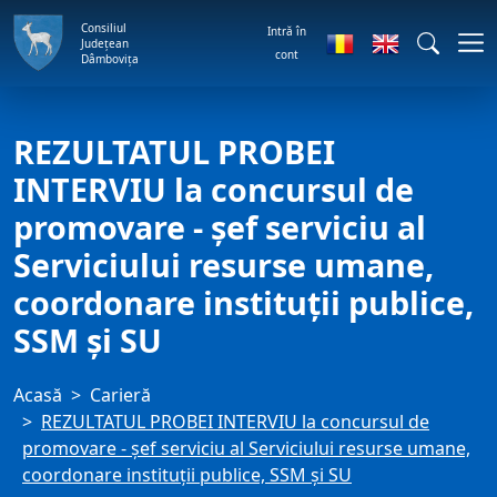
Consiliul
Intră în
Județean
cont
Dâmbovița
REZULTATUL PROBEI
INTERVIU la concursul de
promovare - şef serviciu al
Serviciului resurse umane,
coordonare instituţii publice,
SSM şi SU
Acasă
Carieră
REZULTATUL PROBEI INTERVIU la concursul de
promovare - şef serviciu al Serviciului resurse umane,
coordonare instituţii publice, SSM şi SU