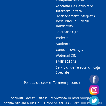
Compania de apa
Asociatia De Dezvoltare
Intercomunitara
"Management Integrat Al
Deseurilor In Judetul
Dambovita"
Telefoane CJD
Proiecte
Audienţe
Conturi IBAN CJD
Webmail CJD
SMIS 328942
Serviciul de Telecomunicații
Speciale
Politica de cookie
Termeni și condiții
Conţinutul acestui site nu reprezintă în mod obligatoriu
poziţia oficială a Uniunii Europene sau a Guvernului României.