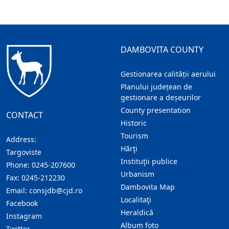
DAMBOVITA COUNTY
Gestionarea calității aerului
Planului județean de
gestionare a deșeurilor
County presentation
CONTACT
Historic
Tourism
Address:
Hărţi
Targoviste
Instituţii publice
Phone:
0245-207600
Urbanism
Fax:
0245-212230
Dambovita Map
Email:
consjdb@cjd.ro
Localitaţi
Facebook
Heraldică
Instagram
Album foto
Twitter