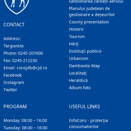
Gestionarea calității aerului
Planului județean de
gestionare a deșeurilor
County presentation
CONTACT
Historic
Tourism
Address:
Hărţi
Targoviste
Instituţii publice
Phone:
0245-207600
Urbanism
Fax:
0245-212230
Dambovita Map
Email:
consjdb@cjd.ro
Localitaţi
Facebook
Heraldică
Instagram
Album foto
Twitter
PROGRAM
USEFUL LINKS
Monday: 08:00 – 16:00
InfoCons - protecția
consumatorilor
Tuesday: 08:00 – 16:00