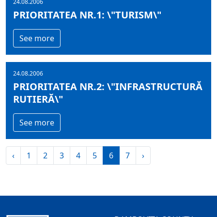
24.08.2006
PRIORITATEA NR.1: \"TURISM\"
See more
24.08.2006
PRIORITATEA NR.2: \"INFRASTRUCTURĂ
RUTIERĂ\"
See more
‹
1
2
3
4
5
6
7
›