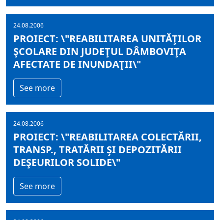
24.08.2006
PROIECT: \"REABILITAREA UNITĂŢILOR
ŞCOLARE DIN JUDEŢUL DÂMBOVIŢA
AFECTATE DE INUNDAŢII\"
See more
24.08.2006
PROIECT: \"REABILITAREA COLECTĂRII,
TRANSP., TRATĂRII ŞI DEPOZITĂRII
DEŞEURILOR SOLIDE\"
See more