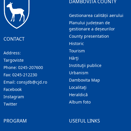
DAMBOVITA COUNTY
Gestionarea calității aerului
Planului județean de
gestionare a deșeurilor
County presentation
CONTACT
Historic
Tourism
Address:
Hărţi
Targoviste
Instituţii publice
Phone:
0245-207600
Urbanism
Fax:
0245-212230
Dambovita Map
Email:
consjdb@cjd.ro
Localitaţi
Facebook
Heraldică
Instagram
Album foto
Twitter
PROGRAM
USEFUL LINKS