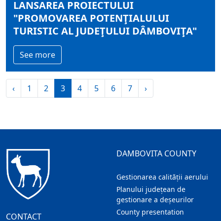
LANSAREA PROIECTULUI
"PROMOVAREA POTENŢIALULUI
TURISTIC AL JUDEŢULUI DÂMBOVIŢA"
See more
‹
1
2
3
4
5
6
7
›
DAMBOVITA COUNTY
Gestionarea calității aerului
Planului județean de
gestionare a deșeurilor
County presentation
CONTACT