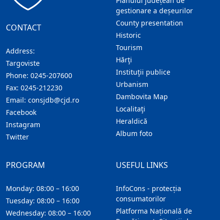
Planului județean de
gestionare a deșeurilor
County presentation
CONTACT
Historic
Tourism
Address:
Hărţi
Targoviste
Instituţii publice
Phone:
0245-207600
Urbanism
Fax:
0245-212230
Dambovita Map
Email:
consjdb@cjd.ro
Localitaţi
Facebook
Heraldică
Instagram
Album foto
Twitter
PROGRAM
USEFUL LINKS
Monday: 08:00 – 16:00
InfoCons - protecția
consumatorilor
Tuesday: 08:00 – 16:00
Platforma Națională de
Wednesday: 08:00 – 16:00