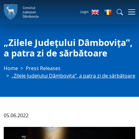
Consiliul
Login
Județean
Dâmbovița
„Zilele Județului Dâmbovița”,
a patra zi de sărbătoare
Home
Press Releases
„Zilele Județului Dâmbovița”, a patra zi de sărbătoare
05.06.2022