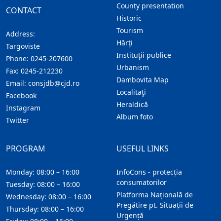
County presentation
CONTACT
Historic
Tourism
Address:
Hărţi
Targoviste
Instituţii publice
Phone:
0245-207600
Urbanism
Fax:
0245-212230
Dambovita Map
Email:
consjdb@cjd.ro
Localitaţi
Facebook
Heraldică
Instagram
Album foto
Twitter
PROGRAM
USEFUL LINKS
Monday: 08:00 – 16:00
InfoCons - protecția
consumatorilor
Tuesday: 08:00 – 16:00
Platforma Națională de
Wednesday: 08:00 – 16:00
Pregătire pt. Situații de
Thursday: 08:00 – 16:00
Urgență