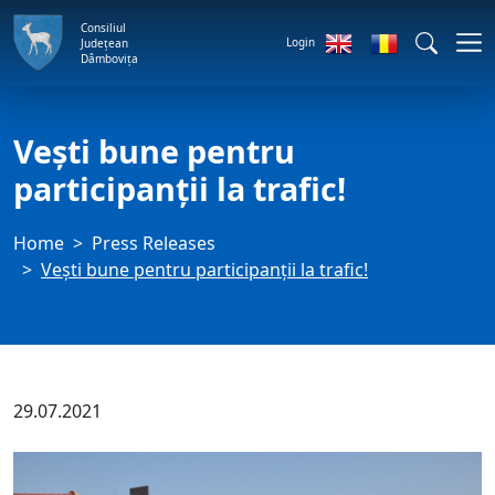
Consiliul
Login
Județean
Dâmbovița
Vești bune pentru
participanții la trafic!
Home
Press Releases
Vești bune pentru participanții la trafic!
29.07.2021