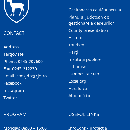
Gestionarea calității aerului
Planului județean de
gestionare a deșeurilor
County presentation
CONTACT
Historic
Tourism
Address:
Hărţi
Targoviste
Instituţii publice
Phone:
0245-207600
Urbanism
Fax:
0245-212230
Dambovita Map
Email:
consjdb@cjd.ro
Localitaţi
Facebook
Heraldică
Instagram
Album foto
Twitter
PROGRAM
USEFUL LINKS
Monday: 08:00 – 16:00
InfoCons - protecția