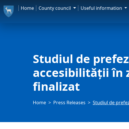
Home
County council
Useful information
Studiul de prefez
accesibilității î
finalizat
Home
Press Releases
Studiul de prefez