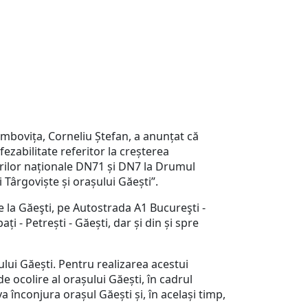
mbovița, Corneliu Ștefan, a anunțat că
ezabilitate referitor la creșterea
urilor naționale DN71 și DN7 la Drumul
 Târgoviște și orașului Găești”.
 la Găeşti, pe Autostrada A1 Bucureşti -
ți - Petrești - Găești, dar și din și spre
ui Găești. Pentru realizarea acestui
 ocolire al orașului Găești, în cadrul
a înconjura orașul Găești și, în același timp,