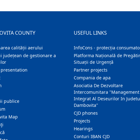
OVITA COUNTY
USEFUL LINKS
area calității aerului
InfoCons - protecția consumator
i județean de gestionare a
Platforma Națională de Pregătir
lor
Situații de Urgență
 presentation
Partner projects
c
Compania de apa
m
Asociatia De Dezvoltare
Intercomunitara "Management
Integrat Al Deseurilor In Judetu
ţii publice
Dambovita"
ism
CJD phones
ita Map
Projects
ţi
Hearings
ică
Conturi IBAN CJD