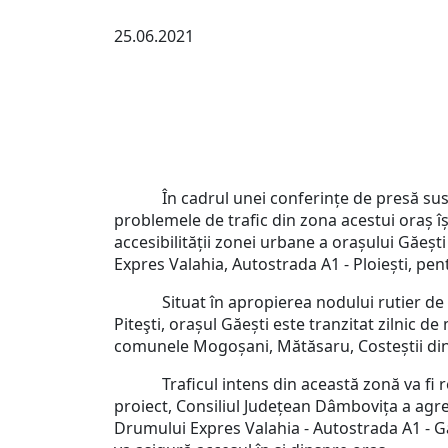
25.06.2021
În cadrul unei conferințe de presă susținut
problemele de trafic din zona acestui oraș își
accesibilității zonei urbane a orașului Găeș
Expres Valahia, Autostrada A1 - Ploiești, pent
Situat în apropierea nodului rutier de la I
Piteşti, orașul Găești este tranzitat zilnic de 
comunele Mogoșani, Mătăsaru, Costeș
Traficul intens din această zonă va fi redu
proiect, Consiliul Județean Dâmbovița a agre
Drumului Expres Valahia - Autostrada A1 - Găeș