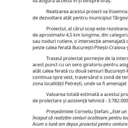
va asigură accesul în și dinspre oraș.
Realizarea acestui proiect va însemna nu do
de dezvoltare atât pentru municipiul Târgovi
Proiectul, al cărui scop este rezolvarea p
de aproximativ 4,5 km lungime, din categoria 
sau noduri rutiere, o intersecție amenajată 
peste calea ferată București-Pitești-Craiova 
Traseul proiectat pornește de la intersecț
acest punct cu un sens giratoriu pentru asig
atât calea ferată cu două sensuri București-P
continua spre vest, traversând o zonă de tere
zona localității Petrești, unde va fi amenajat
Valoarea totală estimată a acestui proiect es
de proiectare și asistență tehnică - 3.782.000 
Președintele Corneliu Ștefan:
„Este un
început să realizăm centuri ocolitoare pentru toa
Acum o lună am depus proiectul pentru centura oc