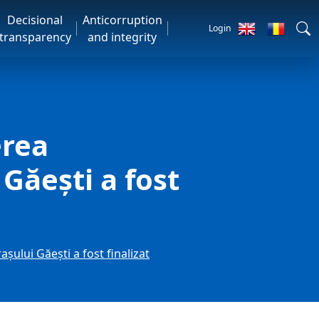
Decisional
Anticorruption
Login
transparency
and integrity
erea
 Găești a fost
așului Găești a fost finalizat