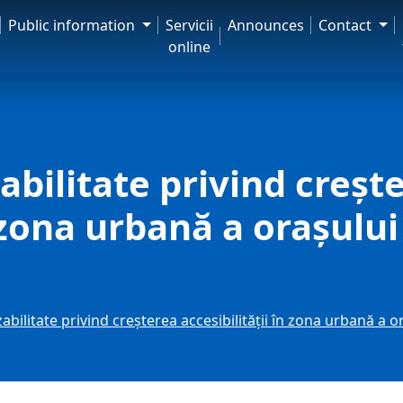
Public information
Servicii
Announces
Contact
online
abilitate privind creșt
n zona urbană a orașului
abilitate privind creșterea accesibilității în zona urbană a or