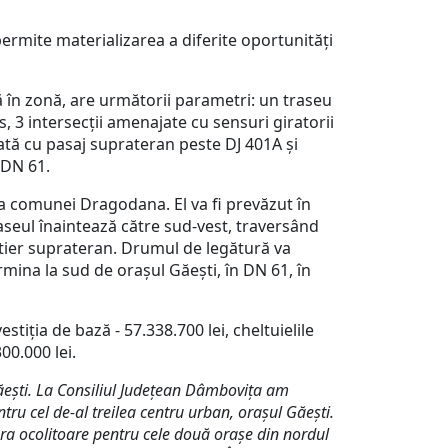
rmite materializarea a diferite oportunități
în zonă, are următorii parametri: un traseu
, 3 intersecții amenajate cu sensuri giratorii
jată cu pasaj suprateran peste DJ 401A și
 DN 61.
 comunei Dragodana. El va fi prevăzut în
aseul înaintează către sud-vest, traversând
rutier suprateran. Drumul de legătură va
rmina la sud de orașul Găești, în DN 61, în
iția de bază - 57.338.700 lei, cheltuielile
00.000 lei.
ești. La Consiliul Județean Dâmbovița am
tru cel de-al treilea centru urban, orașul Găești.
ura ocolitoare pentru cele două orașe din nordul