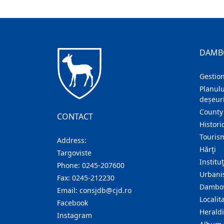
DAMB
Gestion
Planulu
deșeuri
County
CONTACT
Histori
Touris
Address:
Hărţi
Targoviste
Institu
Phone:
0245-207600
Urban
Fax:
0245-212230
Dambov
Email:
consjdb@cjd.ro
Localita
Facebook
Herald
Instagram