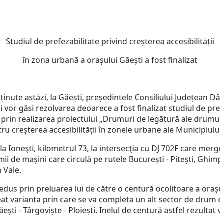
Studiul de prefezabilitate privind creșterea accesibilității
în zona urbană a orașului Găești a fost finalizat
e astăzi, la Găești, președintele Consiliului Județean Dâ
 vor găsi rezolvarea deoarece a fost finalizat studiul de pref
ti prin realizarea proiectului „Drumuri de legătură ale drum
ru creșterea accesibilității în zonele urbane ale Municipiului
oneşti, kilometrul 73, la intersecţia cu DJ 702F care merge
mii de mașini care circulă pe rutele București - Pitești, Ghimpa
tii din Vale.
s prin preluarea lui de către o centură ocolitoare a orașul
at varianta prin care se va completa un alt sector de drum de
ti - Târgoviște - Ploiești. Inelul de centură astfel rezultat v