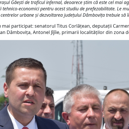
rașul Găești de traficul infernal, deoarece știm că este cel mai a
ii tehnico-economici pentru acest studiu de prefezabilitate. Le mu
 centrelor urbane și dezvoltarea județului Dâmbovița trebuie să î
i participat: senatorul Titus Corlățean, deputații Carmen
an Dâmbovița, Antonel Jîjîie, primarii localităților din zon