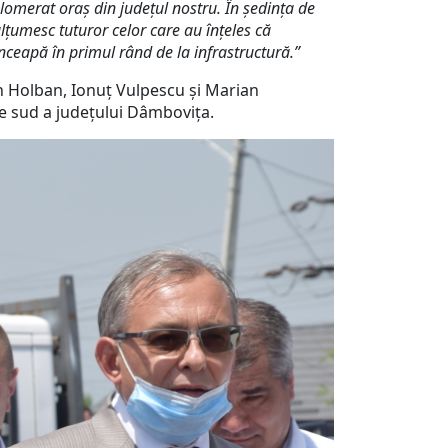
glomerat oraș din județul nostru. În ședința de
lțumesc tuturor celor care au înțeles că
nceapă în primul rând de la infrastructură.”
 Holban, Ionuț Vulpescu și Marian
a de sud a județului Dâmbovița.