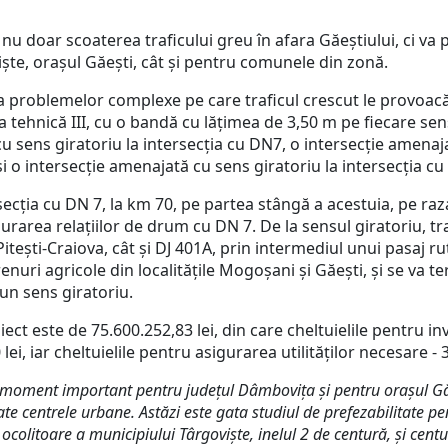
ar scoaterea traficului greu în afara Găeștiului, ci va pe
ște, orașul Găești, cât și pentru comunele din zonă.
roblemelor complexe pe care traficul crescut le provoacă 
tehnică III, cu o bandă cu lățimea de 3,50 m pe fiecare sens
cu sens giratoriu la intersecția cu DN7, o intersecție amena
și o intersecție amenajată cu sens giratoriu la intersecția cu
ia cu DN 7, la km 70, pe partea stângă a acestuia, pe raza
urarea relațiilor de drum cu DN 7. De la sensul giratoriu, tr
itești-Craiova, cât și DJ 401A, prin intermediul unui pasaj 
nuri agricole din localitățile Mogoșani și Găești, și se va te
 un sens giratoriu.
te de 75.600.252,83 lei, din care cheltuielile pentru invest
lei, iar cheltuielile pentru asigurarea utilităților necesare - 3
 moment important pentru județul Dâmbovița și pentru orașul Gă
te centrele urbane. Astăzi este gata studiul de prefezabilitate pen
olitoare a municipiului Târgoviște, inelul 2 de centură, și cent