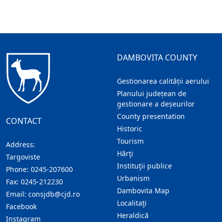
DAMBOVITA COUNTY
Gestionarea calității aerului
Planului județean de
gestionare a deșeurilor
County presentation
CONTACT
Historic
Tourism
Address:
Hărţi
Targoviste
Instituţii publice
Phone:
0245-207600
Urbanism
Fax:
0245-212230
Dambovita Map
Email:
consjdb@cjd.ro
Localitaţi
Facebook
Heraldică
Instagram