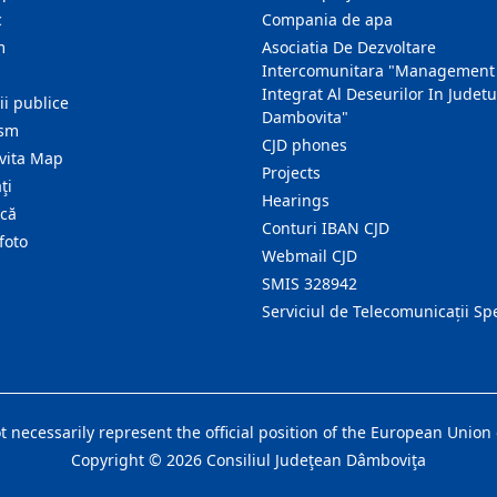
c
Compania de apa
m
Asociatia De Dezvoltare
Intercomunitara "Management
Integrat Al Deseurilor In Judetu
ţii publice
Dambovita"
ism
CJD phones
ita Map
Projects
ţi
Hearings
ică
Conturi IBAN CJD
foto
Webmail CJD
SMIS 328942
Serviciul de Telecomunicații Sp
ot necessarily represent the official position of the European Uni
Copyright ©
2026
Consiliul Judeţean Dâmboviţa