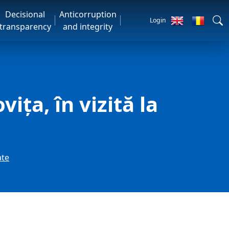
Decisional
Anticorruption
Login
transparency
and integrity
ița, în vizită la
ate