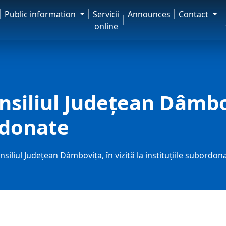
Public information
Servicii
Announces
Contact
online
onsiliul Județean Dâmbov
rdonate
onsiliul Județean Dâmbovița, în vizită la instituțiile subordon