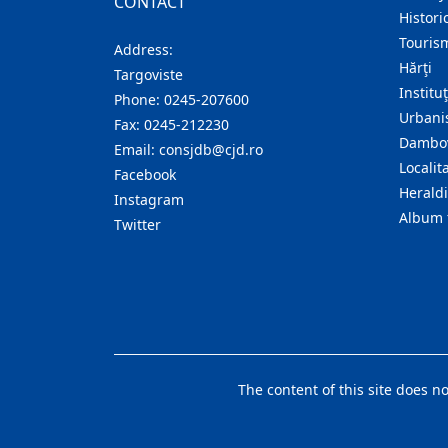
CONTACT
Histori
Touris
Address:
Hărţi
Targoviste
Institu
Phone:
0245-207600
Urban
Fax:
0245-212230
Dambov
Email:
consjdb@cjd.ro
Localita
Facebook
Herald
Instagram
Album 
Twitter
The content of this site does n