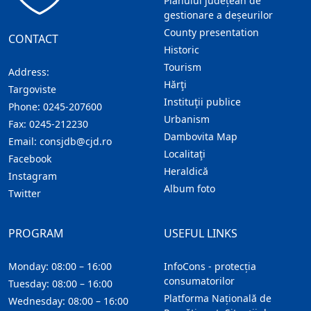
Planului județean de
gestionare a deșeurilor
County presentation
CONTACT
Historic
Tourism
Address:
Hărţi
Targoviste
Instituţii publice
Phone:
0245-207600
Urbanism
Fax:
0245-212230
Dambovita Map
Email:
consjdb@cjd.ro
Localitaţi
Facebook
Heraldică
Instagram
Album foto
Twitter
PROGRAM
USEFUL LINKS
Monday: 08:00 – 16:00
InfoCons - protecția
consumatorilor
Tuesday: 08:00 – 16:00
Platforma Națională de
Wednesday: 08:00 – 16:00