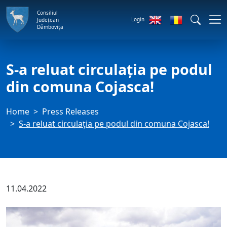
Consiliul
Login
Județean
Dâmbovița
S-a reluat circulația pe podul
din comuna Cojasca!
Home
Press Releases
S-a reluat circulația pe podul din comuna Cojasca!
11.04.2022