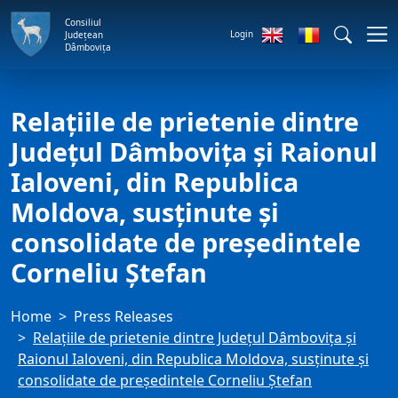
Consiliul
Login
Județean
Dâmbovița
Relațiile de prietenie dintre
Județul Dâmbovița și Raionul
Ialoveni, din Republica
Moldova, susținute și
consolidate de președintele
Corneliu Ștefan
Home
Press Releases
Relațiile de prietenie dintre Județul Dâmbovița și
Raionul Ialoveni, din Republica Moldova, susținute și
consolidate de președintele Corneliu Ștefan