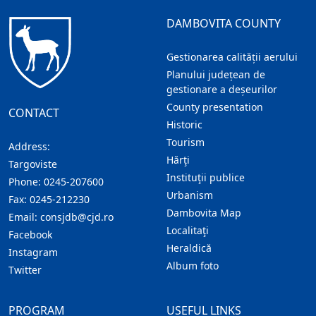
DAMBOVITA COUNTY
Gestionarea calității aerului
Planului județean de
gestionare a deșeurilor
County presentation
CONTACT
Historic
Tourism
Address:
Hărţi
Targoviste
Instituţii publice
Phone:
0245-207600
Urbanism
Fax:
0245-212230
Dambovita Map
Email:
consjdb@cjd.ro
Localitaţi
Facebook
Heraldică
Instagram
Album foto
Twitter
PROGRAM
USEFUL LINKS