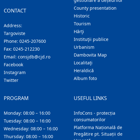
gestionare a deșeurilor
County presentation
CONTACT
Historic
Tourism
Address:
Hărţi
Targoviste
Instituţii publice
Phone:
0245-207600
Urbanism
Fax:
0245-212230
Dambovita Map
Email:
consjdb@cjd.ro
Localitaţi
Facebook
Heraldică
Instagram
Album foto
Twitter
PROGRAM
USEFUL LINKS
Monday: 08:00 – 16:00
InfoCons - protecția
consumatorilor
Tuesday: 08:00 – 16:00
Platforma Națională de
Wednesday: 08:00 – 16:00
Pregătire pt. Situații de
Thursday: 08:00 – 16:00