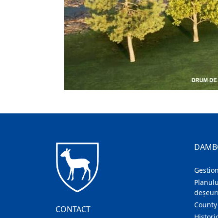
DAMB
Gestion
Planulu
deșeuri
County
CONTACT
Histori