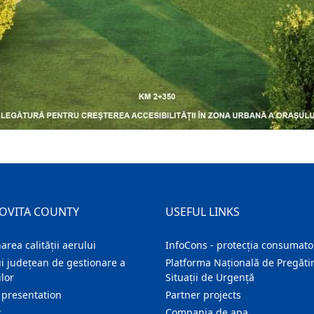
OVITA COUNTY
USEFUL LINKS
area calității aerului
InfoCons - protecția consumator
i județean de gestionare a
Platforma Națională de Pregătir
lor
Situații de Urgență
 presentation
Partner projects
c
Compania de apa