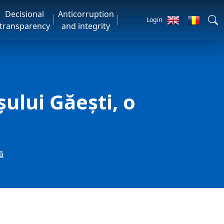
Decisional
Anticorruption
Login
transparency
and integrity
șului Găești, o
ă