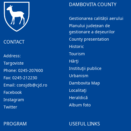
DAMBOVITA COUNTY
Gestionarea calității aerului
Planului județean de
gestionare a deșeurilor
County presentation
CONTACT
Historic
Tourism
Address:
Hărţi
Targoviste
Instituţii publice
Phone:
0245-207600
Urbanism
Fax:
0245-212230
Dambovita Map
Email:
consjdb@cjd.ro
Localitaţi
Facebook
Heraldică
Instagram
Album foto
Twitter
PROGRAM
USEFUL LINKS