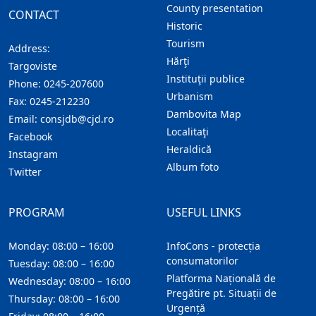
County presentation
CONTACT
Historic
Tourism
Address:
Hărţi
Targoviste
Instituţii publice
Phone:
0245-207600
Urbanism
Fax:
0245-212230
Dambovita Map
Email:
consjdb@cjd.ro
Localitaţi
Facebook
Heraldică
Instagram
Album foto
Twitter
PROGRAM
USEFUL LINKS
Monday: 08:00 – 16:00
InfoCons - protecția
consumatorilor
Tuesday: 08:00 – 16:00
Platforma Națională de
Wednesday: 08:00 – 16:00
Pregătire pt. Situații de
Thursday: 08:00 – 16:00
Urgență