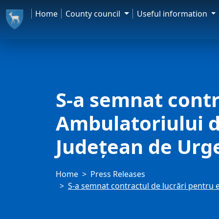
Home
County council
Useful information
S-a semnat contr
Ambulatoriului de
Județean de Urg
Home
Press Releases
S-a semnat contractul de lucrări pentru 