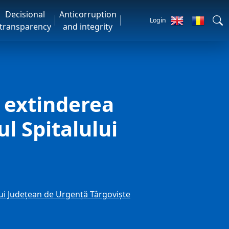
Decisional
Anticorruption
Login
transparency
and integrity
u extinderea
l Spitalului
lui Județean de Urgență Târgoviște