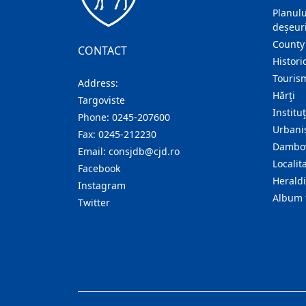
Planulu
deșeuri
County
CONTACT
Histori
Touris
Address:
Hărţi
Targoviste
Institu
Phone:
0245-207600
Urban
Fax:
0245-212230
Dambov
Email:
consjdb@cjd.ro
Localita
Facebook
Herald
Instagram
Album 
Twitter