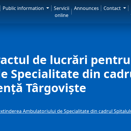
Public information
Servicii
Announces
Contact
online
actul de lucrări pentr
 Specialitate din cadru
ență Târgoviște
extinderea Ambulatoriului de Specialitate din cadrul Spitalu