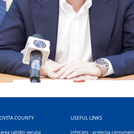
OVITA COUNTY
USEFUL LINKS
area calității aerului
InfoCons - protecția consumator