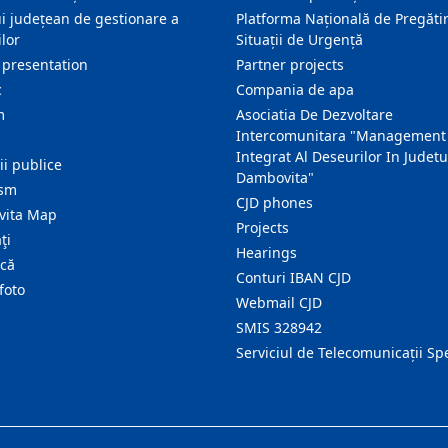
i județean de gestionare a
Platforma Națională de Pregătir
lor
Situații de Urgență
 presentation
Partner projects
c
Compania de apa
m
Asociatia De Dezvoltare
Intercomunitara "Management
Integrat Al Deseurilor In Judetu
ţii publice
Dambovita"
ism
CJD phones
ita Map
Projects
ţi
Hearings
ică
Conturi IBAN CJD
foto
Webmail CJD
SMIS 328942
Serviciul de Telecomunicații Sp