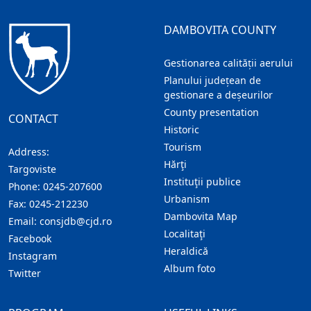
DAMBOVITA COUNTY
Gestionarea calității aerului
Planului județean de
gestionare a deșeurilor
County presentation
CONTACT
Historic
Tourism
Address:
Hărţi
Targoviste
Instituţii publice
Phone:
0245-207600
Urbanism
Fax:
0245-212230
Dambovita Map
Email:
consjdb@cjd.ro
Localitaţi
Facebook
Heraldică
Instagram
Album foto
Twitter