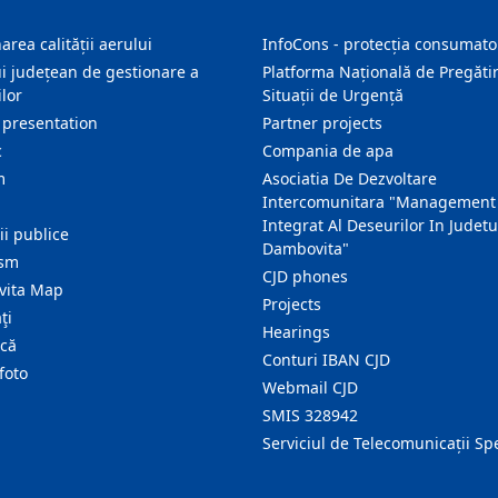
area calității aerului
InfoCons - protecția consumator
i județean de gestionare a
Platforma Națională de Pregătir
lor
Situații de Urgență
 presentation
Partner projects
c
Compania de apa
m
Asociatia De Dezvoltare
Intercomunitara "Management
Integrat Al Deseurilor In Judetu
ţii publice
Dambovita"
ism
CJD phones
ita Map
Projects
ţi
Hearings
ică
Conturi IBAN CJD
foto
Webmail CJD
SMIS 328942
Serviciul de Telecomunicații Sp