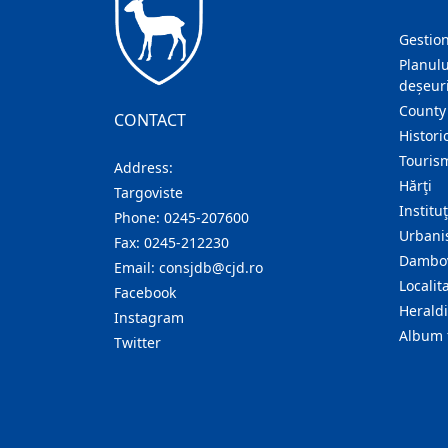
Gestion
Planulu
deșeuri
County
CONTACT
Histori
Touris
Address:
Hărţi
Targoviste
Institu
Phone:
0245-207600
Urban
Fax:
0245-212230
Dambov
Email:
consjdb@cjd.ro
Localita
Facebook
Herald
Instagram
Album 
Twitter