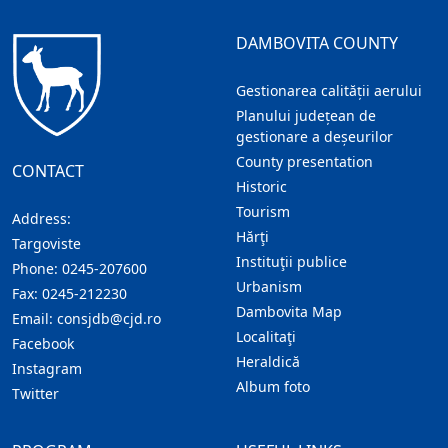
DAMBOVITA COUNTY
Gestionarea calității aerului
Planului județean de
gestionare a deșeurilor
County presentation
CONTACT
Historic
Tourism
Address:
Hărţi
Targoviste
Instituţii publice
Phone:
0245-207600
Urbanism
Fax:
0245-212230
Dambovita Map
Email:
consjdb@cjd.ro
Localitaţi
Facebook
Heraldică
Instagram
Album foto
Twitter