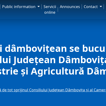
Public information
Servicii
Announces
Contact
online
i dâmbovițean se bucu
iului Județean Dâmboviț
trie și Agricultură Dâ
de tot sprijinul Consiliului Județean Dâmbovița și al Camere