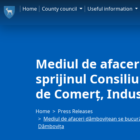
Home
County council
Useful information
Mediul de afacer
sprijinul Consil
de Comerț, Indus
Home
Press Releases
Mediul de afaceri dâmbovițean se bucură 
Dâmbovița