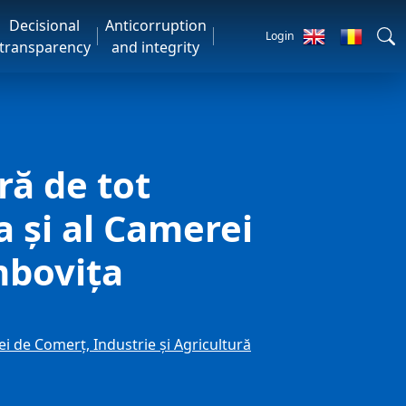
Decisional
Anticorruption
Login
transparency
and integrity
ră de tot
a și al Camerei
mbovița
i de Comerț, Industrie și Agricultură