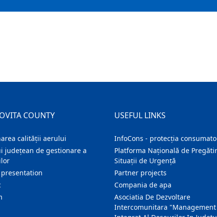
OVITA COUNTY
USEFUL LINKS
area calității aerului
InfoCons - protecția consumator
i județean de gestionare a
Platforma Națională de Pregătir
lor
Situații de Urgență
 presentation
Partner projects
c
Compania de apa
m
Asociatia De Dezvoltare
Intercomunitara "Management