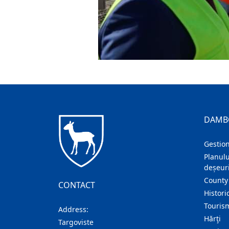
DAMB
Gestion
Planulu
deșeuri
County
CONTACT
Histori
Touris
Address:
Hărţi
Targoviste