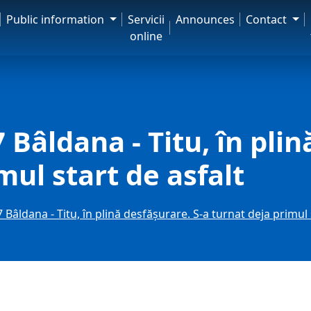
Public information
Servicii
Announces
Contact
online
 Bâldana - Titu, în plin
mul start de asfalt
 Bâldana - Titu, în plină desfășurare. S-a turnat deja primul 