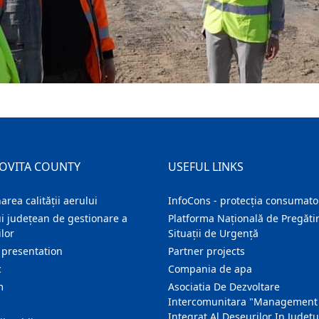
OVITA COUNTY
USEFUL LINKS
area calității aerului
InfoCons - protecția consumator
i județean de gestionare a
Platforma Națională de Pregătir
lor
Situații de Urgență
 presentation
Partner projects
c
Compania de apa
m
Asociatia De Dezvoltare
Intercomunitara "Management
Integrat Al Deseurilor In Judetu