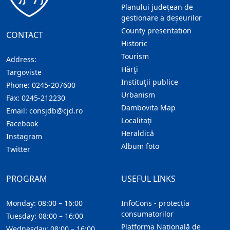
Planului județean de
gestionare a deșeurilor
County presentation
CONTACT
Historic
Tourism
Address:
Hărţi
Targoviste
Instituţii publice
Phone:
0245-207600
Urbanism
Fax:
0245-212230
Dambovita Map
Email:
consjdb@cjd.ro
Localitaţi
Facebook
Heraldică
Instagram
Album foto
Twitter
PROGRAM
USEFUL LINKS
Monday: 08:00 – 16:00
InfoCons - protecția
consumatorilor
Tuesday: 08:00 – 16:00
Platforma Națională de
Wednesday: 08:00 – 16:00