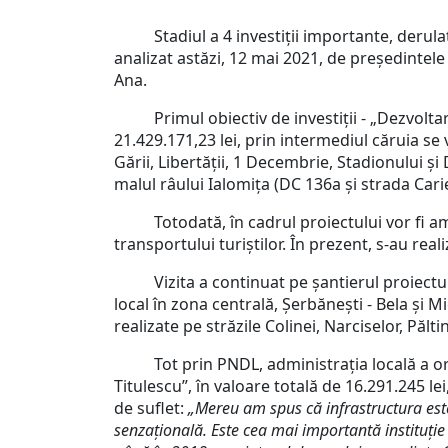
Stadiul a 4 investiții importante, derulate
analizat astăzi, 12 mai 2021, de președintel
Ana.
Primul obiectiv de investiții - „Dezvoltarea
21.429.171,23 lei, prin intermediul căruia se
Gării, Libertății, 1 Decembrie, Stadionului și 
malul râului Ialomița (DC 136a și strada Carie
Totodată, în cadrul proiectului vor fi amena
transportului turiștilor. În prezent, s-au real
Vizita a continuat pe șantierul proiectulu
local în zona centrală, Șerbănești - Bela și M
realizate pe străzile Colinei, Narciselor, Păl
Tot prin PNDL, administrația locală a oraș
Titulescu”, în valoare totală de 16.291.245 l
de suflet:
„Mereu am spus că infrastructura este n
senzațională. Este cea mai importantă instituție