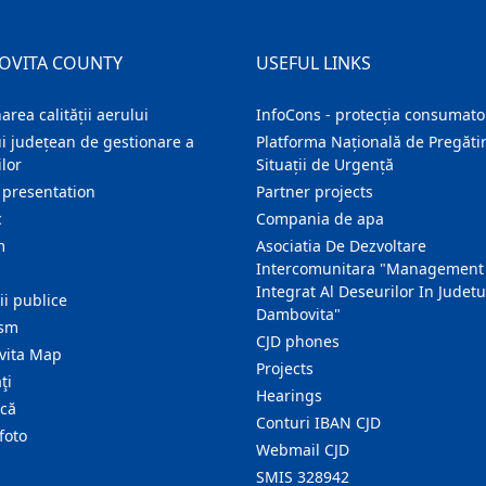
OVITA COUNTY
USEFUL LINKS
area calității aerului
InfoCons - protecția consumator
i județean de gestionare a
Platforma Națională de Pregătir
lor
Situații de Urgență
 presentation
Partner projects
c
Compania de apa
m
Asociatia De Dezvoltare
Intercomunitara "Management
Integrat Al Deseurilor In Judetu
ţii publice
Dambovita"
ism
CJD phones
ita Map
Projects
ţi
Hearings
ică
Conturi IBAN CJD
foto
Webmail CJD
SMIS 328942