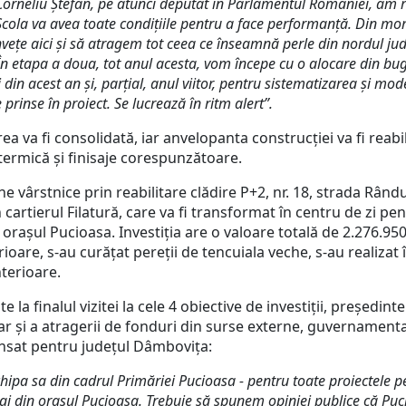
orneliu Ștefan, pe atunci deputat în Parlamentul României, am re
 Școla va avea toate condițiile pentru a face performanță. Din mom
învețe aici și să atragem tot ceea ce înseamnă perle din nordul ju
i. În etapa a doua, tot anul acesta, vom începe cu o alocare din bu
din acest an și, parțial, anul viitor, pentru sistematizarea și mod
e prinse în proiect. Se lucrează în ritm alert”.
 va fi consolidată, iar anvelopanta construcției va fi reabil
 termică și finisaje corespunzătoare.
rstnice prin reabilitare clădire P+2, nr. 18, strada Rândun
n cartierul Filatură, care va fi transformat în centru de zi pe
orașul Pucioasa. Investiția are o valoare totală de 2.276.950,
erioare, s-au curățat pereții de tencuiala veche, s-au realizat
nterioare.
finalul vizitei la cele 4 obiective de investiții, președint
dar și a atragerii de fonduri din surse externe, guvernament
ansat pentru județul Dâmbovița:
chipa sa din cadrul Primăriei Pucioasa - pentru toate proiectele pe
ai din orașul Pucioasa. Trebuie să spunem opiniei publice că Puc