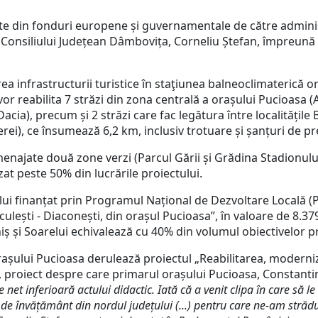
 din fonduri europene și guvernamentale de către administr
e Consiliului Județean Dâmbovița, Corneliu Ștefan, împreună
 infrastructurii turistice în staţiunea balneoclimaterică or
 vor reabilita 7 străzi din zona centrală a orașului Pucioasa
Dacia), precum și 2 străzi care fac legătura între localitățile
rei), ce însumează 6,2 km, inclusiv trotuare și șanțuri de pr
jate două zone verzi (Parcul Gării și Grădina Stadionului) ș
izat peste 50% din lucrările proiectului.
i finanțat prin Programul Național de Dezvoltare Locală (
iculești - Diaconești, din orașul Pucioasa”, în valoare de 8.3
tiniș și Soarelui echivalează cu 40% din volumul obiectivelor p
ului Pucioasa derulează proiectul „Reabilitarea, moderniza
ei, proiect despre care primarul orașului Pucioasa, Constanti
et inferioară actului didactic. Iată că a venit clipa în care să le
 de învățământ din nordul județului (...) pentru care ne-am străd