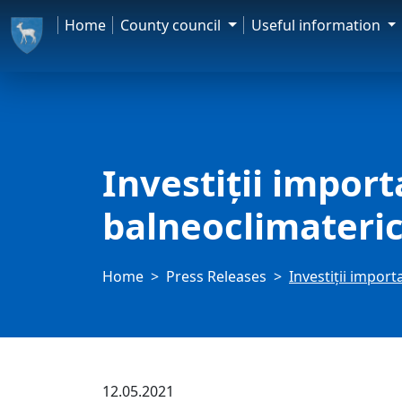
Home
County council
Useful information
Investiții impor
balneoclimateric
Home
Press Releases
Investiții impor
12.05.2021