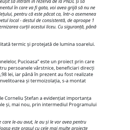
ușit să intrăm în rezerva de la PNDL și să
entul în care va fi gata, voi avea grijă să nu ne
dețului, pentru că este păcat ca, într-o asemenea
getul local - destul de consistentă, de aproape 1
ernizarea curții acestui liceu. Cu siguranță, până
itată termic și protejată de lumina soarelui.
elelor, Pucioasa” este un proiect prin care
ntru persoanele vârstnice, beneficiari direcți
98 lei, iar până în prezent au fost realizate
 învelitoarea și termoizolația, s-a montat
ele Corneliu Ștefan a evidențiat importanța
ale și, mai nou, prin intermediul Programului
 care le-au avut, le au și le vor avea pentru
ioasa este orașul cu cele mai multe proiecte