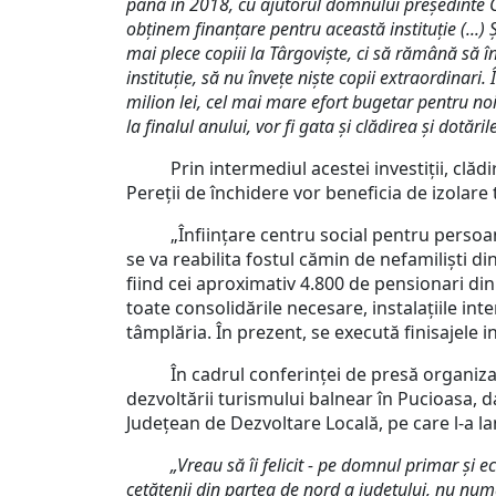
până în 2018, cu ajutorul domnului președinte C
obținem finanțare pentru această instituție (...)
mai plece copiii la Târgoviște, ci să rămână să 
instituție, să nu învețe niște copii extraordinar
milion lei, cel mai mare efort bugetar pentru noi 
la finalul anului, vor fi gata și clădirea și dotăril
Prin intermediul acestei investiții, clădirea
Pereții de închidere vor beneficia de izolare
„Înființare centru social pentru persoane vâ
se va reabilita fostul cămin de nefamiliști di
fiind cei aproximativ 4.800 de pensionari din 
toate consolidările necesare, instalațiile int
tâmplăria. În prezent, se execută finisajele i
În cadrul conferinței de presă organizate la 
dezvoltării turismului balnear în Pucioasa, 
Județean de Dezvoltare Locală, pe care l-a l
„Vreau să îi felicit - pe domnul primar și e
cetățenii din partea de nord a județului, nu num