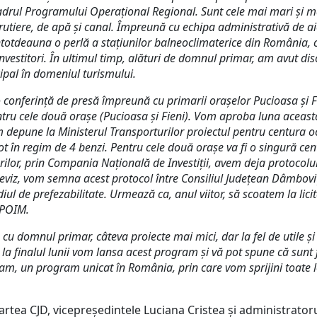
drul Programului Operațional Regional. Sunt cele mai mari și ma
 rutiere, de apă și canal. Împreună cu echipa administrativă de ai
ntotdeauna o perlă a stațiunilor balneoclimaterice din România, c
estitori. În ultimul timp, alături de domnul primar, am avut discuț
cipal în domeniul turismului.
o conferință de presă împreună cu primarii orașelor Pucioasa și 
ru cele două orașe (Pucioasa și Fieni). Vom aproba luna aceasta, 
om depune la Ministerul Transporturilor proiectul pentru centura o
t în regim de 4 benzi. Pentru cele două orașe va fi o singură cent
rilor, prin Compania Națională de Investiții, avem deja protocol
eviz, vom semna acest protocol între Consiliul Județean Dâmbovița
l de prefezabilitate. Urmează ca, anul viitor, să scoatem la licita
 POIM.
u domnul primar, câteva proiecte mai mici, dar la fel de utile și
 finalul lunii vom lansa acest program și vă pot spune că sunt fo
m, un program unicat în România, prin care vom sprijini toate l
ea CJD, vicepreședintele Luciana Cristea și administratorul 