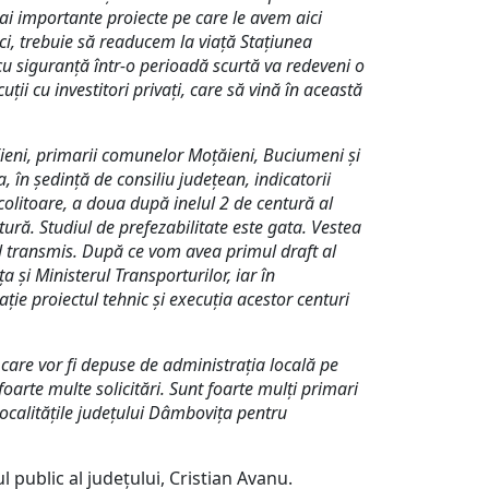
i importante proiecte pe care le avem aici
ci, trebuie să readucem la viață Stațiunea
u siguranță într-o perioadă scurtă va redeveni o
ii cu investitori privați, care să vină în această
Fieni, primarii comunelor Moțăieni, Buciumeni și
în ședință de consiliu județean, indicatorii
colitoare, a doua după inelul 2 de centură al
ură. Studiul de prefezabilitate este gata. Vestea
ul transmis. După ce vom avea primul draft al
 și Ministerul Transporturilor, iar în
ție proiectul tehnic și execuția acestor centuri
 care vor fi depuse de administrația locală pe
arte multe solicitări. Sunt foarte mulți primari
ocalitățile județului Dâmbovița pentru
public al județului, Cristian Avanu.