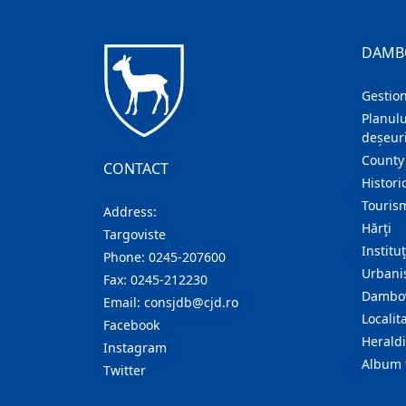
DAMB
Gestion
Planulu
deșeuri
County
CONTACT
Histori
Touris
Address:
Hărţi
Targoviste
Institu
Phone:
0245-207600
Urban
Fax:
0245-212230
Dambov
Email:
consjdb@cjd.ro
Localita
Facebook
Herald
Instagram
Album 
Twitter