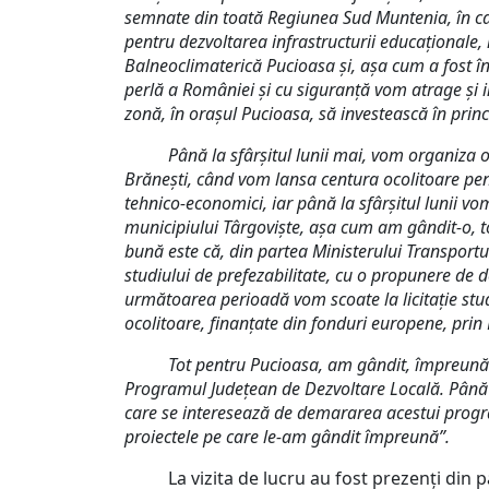
semnate din toată Regiunea Sud Muntenia, în ca
pentru dezvoltarea infrastructurii educaționale,
Balneoclimaterică Pucioasa și, așa cum a fost î
perlă a României și cu siguranță vom atrage și inv
zonă, în orașul Pucioasa, să investească în prin
Până la sfârșitul lunii mai, vom organiza 
Brănești, când vom lansa centura ocolitoare pent
tehnico-economici, iar până la sfârșitul lunii v
municipiului Târgoviște, așa cum am gândit-o, to
bună este că, din partea Ministerului Transportu
studiului de prefezabilitate, cu o propunere de d
următoarea perioadă vom scoate la licitație studiu
ocolitoare, finanțate din fonduri europene, prin
Tot pentru Pucioasa, am gândit, împreună c
Programul Județean de Dezvoltare Locală. Până la
care se interesează de demararea acestui progra
proiectele pe care le-am gândit împreună”.
La vizita de lucru au fost prezenți din part