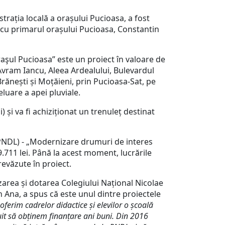
ația locală a orașului Pucioasa, a fost
 cu primarul orașului Pucioasa, Constantin
aşul Pucioasa” este un proiect în valoare de
 (Avram Iancu, Aleea Ardealului, Bulevardul
 Brănești și Moțăieni, prin Pucioasa-Sat, pe
eluare a apei pluviale.
i va fi achiziționat un trenuleț destinat
PNDL) - „Modernizare drumuri de interes
79.711 lei. Până la acest moment, lucrările
revăzute în proiect.
rea și dotarea Colegiului Național Nicolae
n Ana, a spus că este unul dintre proiectele
 oferim cadrelor didactice și elevilor o școală
uit să obținem finanțare ani buni. Din 2016