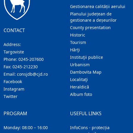
Gestionarea calității aerului
Planului județean de
gestionare a deșeurilor
County presentation
CONTACT
Historic
Tourism
Address:
Hărţi
Targoviste
Instituţii publice
Phone:
0245-207600
Urbanism
Fax:
0245-212230
Dambovita Map
Email:
consjdb@cjd.ro
Localitaţi
Facebook
Heraldică
Instagram
Album foto
Twitter
PROGRAM
USEFUL LINKS
Monday: 08:00 – 16:00
InfoCons - protecția