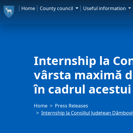
Home
County council
Useful information
Internship la Con
vârsta maximă de 
în cadrul acestu
Home
Press Releases
Internship la Consiliul Județean Dâmboviț