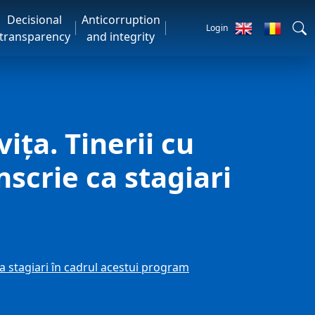
Decisional
Anticorruption
Login
transparency
and integrity
ița. Tinerii cu
scrie ca stagiari
ca stagiari în cadrul acestui program