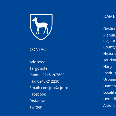
DAMB
Gestion
Planulu
deșeuri
County
CONTACT
Histori
Touris
Address:
Hărţi
Targoviste
Institu
Phone:
0245-207600
Urban
Fax:
0245-212230
Dambov
Email:
consjdb@cjd.ro
Localita
Facebook
Herald
Instagram
Album 
Twitter