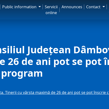
Public information
Servicii
Announces
Contact
online
siliul Județean Dâmbov
26 de ani pot se pot în
i program
a. Tinerii cu vârsta maximă de 26 de ani pot se pot înscrie 