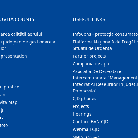
OVITA COUNTY
USEFUL LINKS
area calității aerului
InfoCons - protecția consumator
i județean de gestionare a
Platforma Națională de Pregătir
lor
Situații de Urgență
 presentation
Partner projects
c
Compania de apa
m
Asociatia De Dezvoltare
Intercomunitara "Management
Integrat Al Deseurilor In Judetu
ţii publice
Dambovita"
ism
CJD phones
ita Map
Projects
ţi
Hearings
ică
Conturi IBAN CJD
foto
Webmail CJD
SMIS 328942